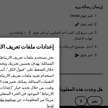
إرسال رسالة بريد
انقر فوق
Gmail
.
انقر فوق
.
create
في مربع
إلى
اكتب أحد العناوين أو انقر فوق
>
إضافة من
more_vert
جهات الاتصال
.
إعدادات ملفات تعريف الار
أدخل موضوع الرسالة والبريد.
الهواتف الذكية
انقر فوق
.
send
نحن نستخدم ملفات تعريف الارتباط 
الهواتف المميزة
المماثلة؛ بهدف تحسين تجربتك وتخص
خلال الضغط على "قبول الكل"، أنت
الأكسسوارات
استخدام تقنية ملفات تعريف الارتبا
HMD Terra M
التقنيات المماثلة. يمكنك تغيير هذه 
وقت، من خلال تحديد خيار "إعدادا
هل وجدت هذه المعلومات مفيدة؟
HMD DUB
الارتباط" الموجود في الجزء السفل
مزيدًا من المعلومات عن
سياسة ملفا
نعم
لا
HMD Watch
لدينا
.