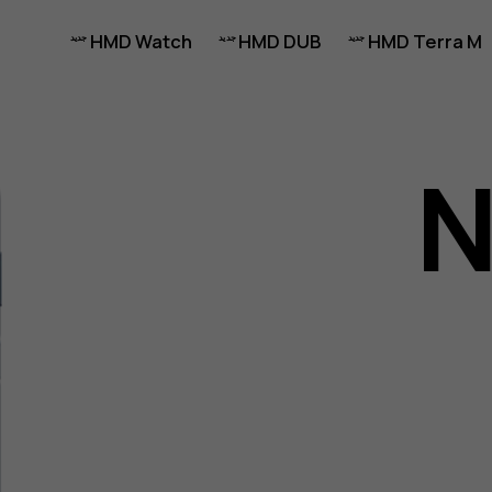
HMD Watch
HMD DUB
HMD Terra M
N