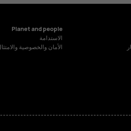
Planet and people
الاستدامة
ر
الأمان والخصوصية والامتثا
الهواتف الذكية
الهواتف المميز
الأكسسوارات
HMD Terra M