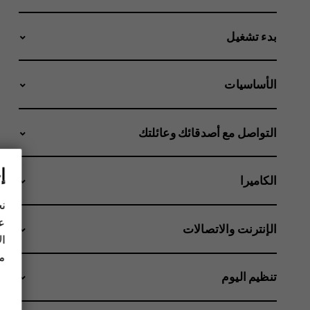
بدء تشغيل
الأساسيات
التواصل مع أصدقائك وعائلتك
إ
الكاميرا
نح
عل
الإنترنت والاتصالات
ال
مز
تنظيم اليوم