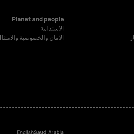
Planet and people
الاستدامة
ر
الأمان والخصوصية والامتثا
الهواتف الذكية
الهواتف المميز
الأكسسوارات
HMD Terra M
HMD DUB
English
Saudi Arabia