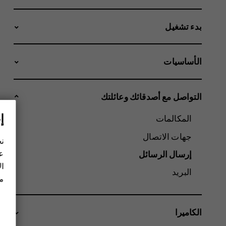
بدء تشغيل
الأساسيات
التواصل مع أصدقائك وعائلتك
إ
المكالمات
جهات الاتصال
نح
عل
إرسال الرسائل
ال
البريد
مز
الكاميرا