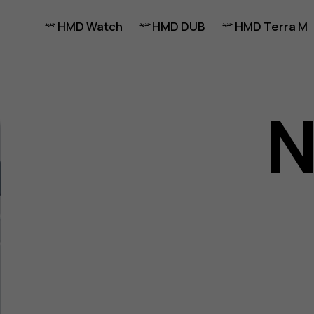
HMD Watch
HMD DUB
HMD Terra M
N