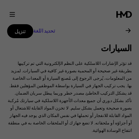
دليل
مستخدم
تحديد اللغة
تنزيل
Nokia
السيارات
G21
قد تؤثر الإشارات اللاسلكية على النظم الإلكترونية التي تم تركيبها
بطريقة غير صحيحة أو المحمية بصورة غير كافية في السيارات. ‏‫لمزيد
من المعلومات، يُرجى الرجوع إلى مُصنع السيارة أو المعدات الخاصة
بها.‬ يجب تركيب الجهاز في السيارة بواسطة الموظفين المؤهلين فقط.
‏‫قد يشكل التركيب الخاطئ مصدر خطر وربما يبطل سريان الضمان.‬
تأكد بشكل دوري أن جميع معدات الأجهزة اللاسلكية في سيارتك مُركبة
بصورة صحيحة وتعمل بشكل سليم. لا تخزن المواد القابلة للاشتعال أو
المواد القابلة للانفجار أو تحملها في نفس المكان الذي يوجد فيه الجهاز
أو أجزاؤه أو ملحقاته. ‏‫لا تضع جهازك أو الملحقات الخاصة به في منطقة
انتفاخ الوسادة الهوائية.‬