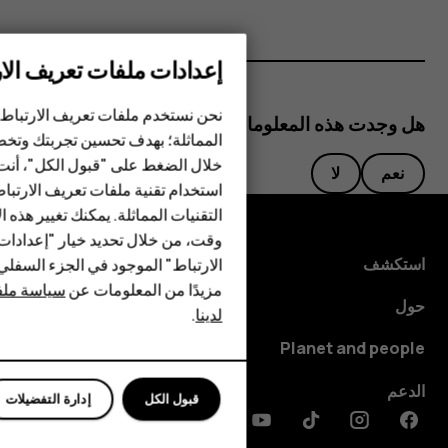
إعدادات ملفات تعريف الار
الهواتف الذكية
نحن نستخدم ملفات تعريف الارتباط 
هل وجدت هذه المعلومات مفيدة؟
الهواتف المميزة
المماثلة؛ بهدف تحسين تجربتك وتخص
خلال الضغط على "قبول الكل"، أنت
الأكسسوارات
نعم
لا
استخدام تقنية ملفات تعريف الارتبا
HMD Terra M
التقنيات المماثلة. يمكنك تغيير هذه 
وقت، من خلال تحديد خيار "إعدادا
HMD DUB
استكشف
الارتباط" الموجود في الجزء السفل
مزيدًا من المعلومات عن
سياسة ملفا
HMD Watch
حول
لدينا
.
للأعمال
Planet and people
الدعم
قبول الكل
إدارة التفضيلات
Discord
Linkedin
Youtube
Tiktok
Instagram
Facebook