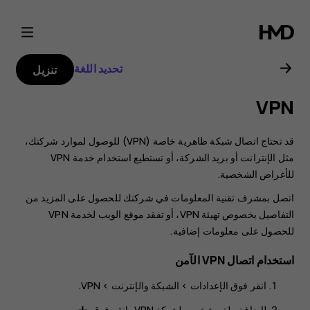
دليل
مستخدم
تحديد اللغة
تنزيل
Nokia
VPN
G21
قد تحتاج اتصال شبكة ظاهرية خاصة (VPN) للوصول لموارد شركتك،
مثل الإنترانت أو بريد الشركة، أو تستطيع استخدام خدمة VPN
للأغراض الشخصية.
اتصل بمشرف تقنية المعلومات في شركتك للحصول على المزيد من
التفاصيل بخصوص تهيئة VPN، أو تفقد موقع الويب لخدمة VPN
للحصول على معلومات إضافية.
استخدام اتصال VPN الآمن
انقر فوق
الإعدادات
>
الشبكة والإنترنت
>
VPN
.
لإضافة ملف شخصي لشبكة VPN، انقر فوق
.