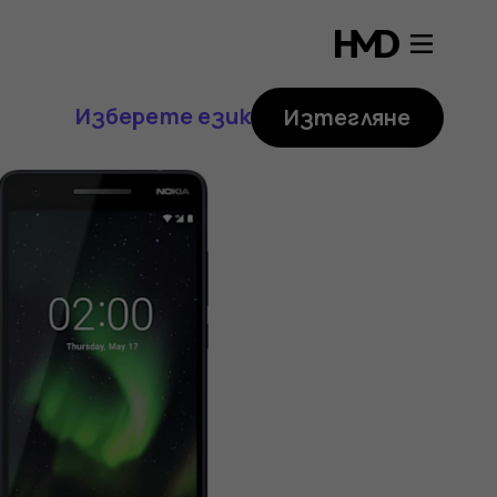
Изберете език
Изтегляне