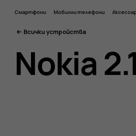
Ръковод
Смартфони
Мобилни телефони
Аксесоа
Всички устройства
на
Nokia 2.
потреб
за