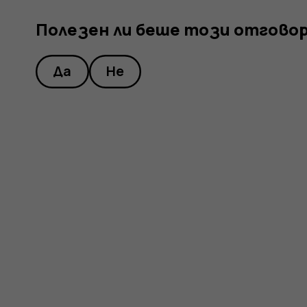
Полезен ли беше този отгово
Да
Не