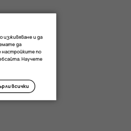
о изживяване и да
иемате да
е настройките по
уебсайта. Научете
рли всички