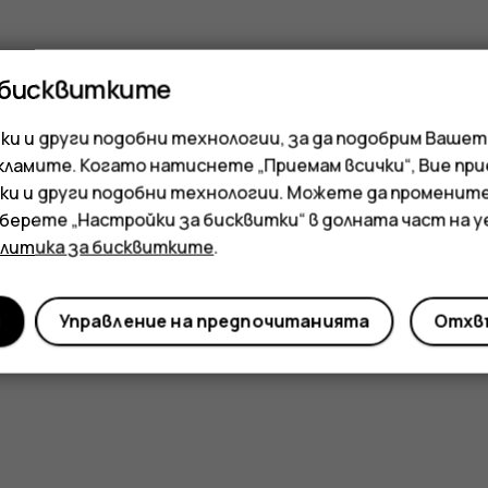
 бисквитките
и и други подобни технологии, за да подобрим Вашет
кламите. Когато натиснете „Приемам всички“, Вие пр
ки и други подобни технологии. Можете да променит
зберете „Настройки за бисквитки“ в долната част на 
олитика за бисквитките
.
и
Управление на предпочитанията
Отхвъ