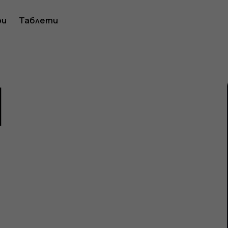
ство
ри
Таблети
1
ителя