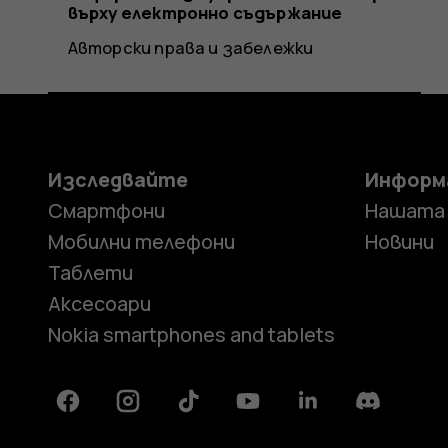
върху електронно съдържание
Авторски права и забележки
Изследвайте
Информ
Смартфони
Нашата
Мобилни телефони
Новини
Таблети
Аксесоари
Nokia smartphones and tablets
Facebook
Instagram
Tiktok
Youtube
Linkedin
Discord