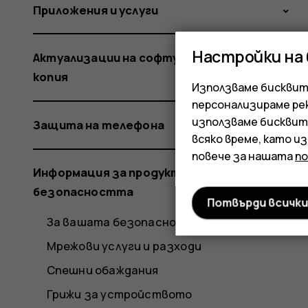
Приложения и услуги
Настройки на
Актуализации на софтуера и резервни
копия
Използваме бисквитк
персонализираме ре
използваме бисквит
Защита на телефона
всяко време, като и
повече за нашата
п
Информация за продукта и
безопасността
Потвърди всичк
За вашата безопасност
Мрежови услуги и разходи
Спешни обаждания
Грижи за устройството