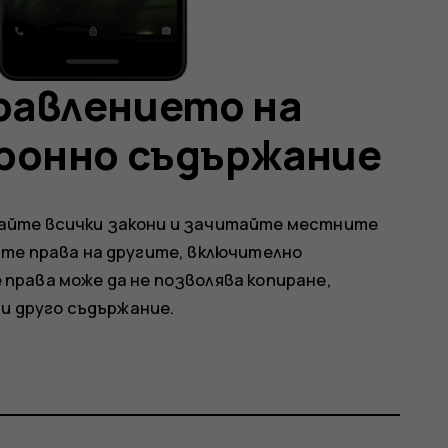
равлението на
тронно съдържание
айте всички закони и зачитайте местните
ите права на другите, включително
права може да не позволява копиране,
 и друго съдържание.