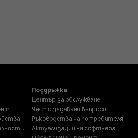
Поддръжка
Център за обслужване
онт
Често задавани въпроси
ойства
Ръководства на потребителя
елност и
Актуализации на софтуера
Обслужване и ремонт