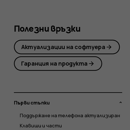
Nokia
Полезни връзки
2.1
Актуализации на софтуера
Гаранция на продукта
Първи стъпки
Поддържане на телефона актуализиран
Клавиши и части