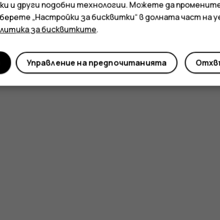
ки и други подобни технологии. Можете да променит
зберете „Настройки за бисквитки“ в долната част на 
олитика за бисквитките
.
и
Управление на предпочитанията
Отхвъ