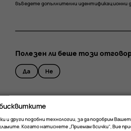
въведете допълнителни идентификационни д
Полезен ли беше този отгово
Да
Не
 бисквитките
и и други подобни технологии, за да подобрим Вашет
кламите. Когато натиснете „Приемам всички“, Вие пр