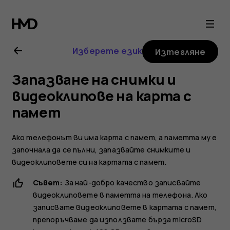
Ръководство
на
Изберете език
Изтегляне
потребителя
Запазване на снимки и
за
видеоклипове на карта с
памет
Nokia
Ако телефонът ви има карта с памет, а паметта му е
2.1
започнала да се пълни, запазвайте снимките и
видеоклиповете си на картата с памет.
Съвет:
За най-добро качество записвайте
видеоклиповете в паметта на телефона. Ако
записвате видеоклиповете в картата с памет,
препоръчваме да използвате бърза microSD