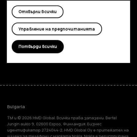
Изследвайте
Отхвърли всички
Информация
Управление на предпочитанията
Planet and people
Потвърди всички
Поддръжка
Facebook
Instagram
Tiktok
Youtube
Linkedin
Discord
Bulgaria
TM и © 2026 HMD Global. Всички права запазени. Bertel
Jungin aukio 9, 02600 Espoo, Финландия. Бизнес
идентификатор 2724044-2. HMD Global Oy е притежател на
лиценз за телефони с марката Nokia. Nokia е регистрирана