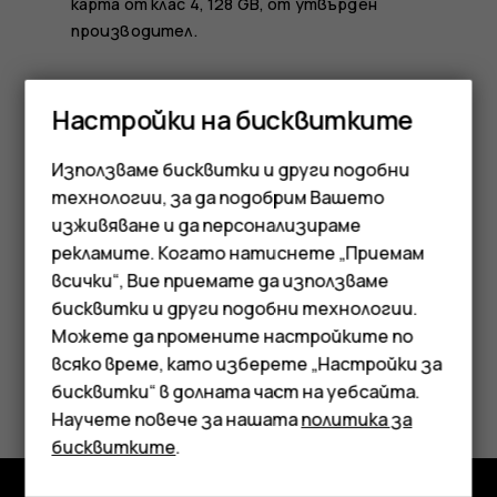
карта от клас 4, 128 GB, от утвърден
производител.
Промяна на местоположението на запазени
Настройки на бисквитките
снимки и видеоклипове
Докоснете
Камера
.
Използваме бисквитки и други подобни
технологии, за да подобрим Вашето
Докоснете
>
Настройки
>
Памет на
menu
settings
изживяване и да персонализираме
телефона
.
рекламите. Когато натиснете „Приемам
всички“, Вие приемате да използваме
Смартфони
бисквитки и други подобни технологии.
Мобилни телефони
Можете да промените настройките по
всяко време, като изберете „Настройки за
Аксесоари
Полезен ли беше този отговор?
бисквитки“ в долната част на уебсайта.
Научете повече за нашата
политика за
Таблети
Да
Не
бисквитките
.