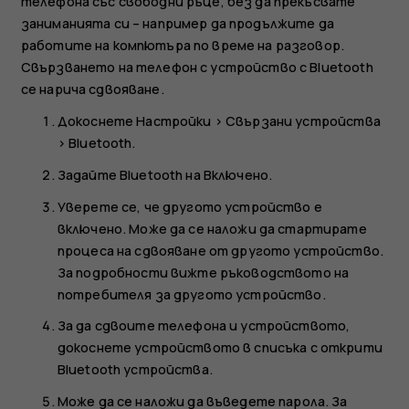
телефона със свободни ръце, без да прекъсвате
заниманията си – например да продължите да
работите на компютъра по време на разговор.
Свързването на телефон с устройство с Bluetooth
се нарича сдвояване.
Докоснете
Настройки
>
Свързани устройства
>
Bluetooth
.
Задайте
Bluetooth
на
Включено
.
Уверете се, че другото устройство е
включено. Може да се наложи да стартирате
процеса на сдвояване от другото устройство.
За подробности вижте ръководството на
потребителя за другото устройство.
За да сдвоите телефона и устройството,
докоснете устройството в списъка с открити
Bluetooth устройства.
Може да се наложи да въведете парола. За