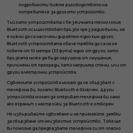
подробности вижте ръководството на
потребителя за другото устройство.
Тъй като устройствата с безжичната технология
Bluetooth осъществяват връзка чрез радиовълни, не
е нужно да са насочени директно едно към друго.
Bluetooth устройствата обаче трябва да са на не
повече от 10 метра (33 фута) едно от друго, като
връзката може да бъде нарушена от смущения,
причинени от прегради, като например стени, или от
други електронни устройства.
Сдвоените устройства могат да се свързват с
телефона ви, когато Bluetooth е включен. Други
устройства могат да откриват телефона ви само
ако екранът с настройки за Bluetooth е отворен.
Не извършвайте сдвояване и не приемайте заявки
за свързване от неизвестно устройство. Това ще
ви помогне да предпазвате телефона си от опасно