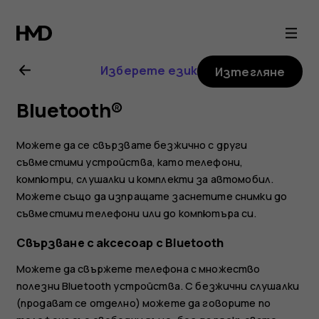
Ръководство
на
Изберете език
Изтегляне
потребителя
Bluetooth®
за
Можете да се свързвате безжично с други
Nokia
съвместими устройства, като телефони,
компютри, слушалки и комплекти за автомобил.
Можете също да изпращате заснетите снимки до
2.1
съвместими телефони или до компютъра си.
Свързване с аксесоар с Bluetooth
Можете да свържете телефона с множество
полезни Bluetooth устройства. С безжични слушалки
(продават се отделно) можете да говорите по