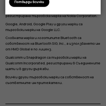
Потвърди всички
HMD Global Oy е носителят на изключителния лиценз
за марката Nokia за телефони и таблети. Nokia е
регистрирана търговска марка на Nokia Corporation.
Google, Android, Google Play и други марки са
търговски марки на Google LLC.
Словната марка и логотипите Bluetooth са
собственост на Bluetooth SIG, Inc., а използването им
от HMD Global е по лиценз.
Qualcomm и Snapdragon са търговски марки на
Qualcomm Incorporated, регистрирани в Съединените
щати и в други държави.
Всички други търговски марки са собственост на
съответните им притежатели.