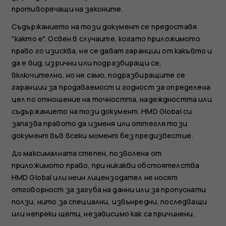
противоречащи на законите.
Съдържанието на този документ се предоставя
"както е". Освен в случаите, когато приложимото
право го изисква, не се дават гаранции от какъвто и
да е вид, изрични или подразбиращи се,
включително, но не само, подразбиращите се
гаранции за продаваемост и годност за определена
цел по отношение на точността, надеждността или
съдържанието на този документ. HMD Global си
запазва правото да изменя или оттегля този
документ във всеки момент без предизвестие.
До максималната степен, позволена от
приложимото право, при никакви обстоятелства
HMD Global или неин лицензодател не носят
отговорност за загуба на данни или за пропуснати
ползи, нито за специални, извънредни, последващи
или непреки щети, независимо как са причинени.