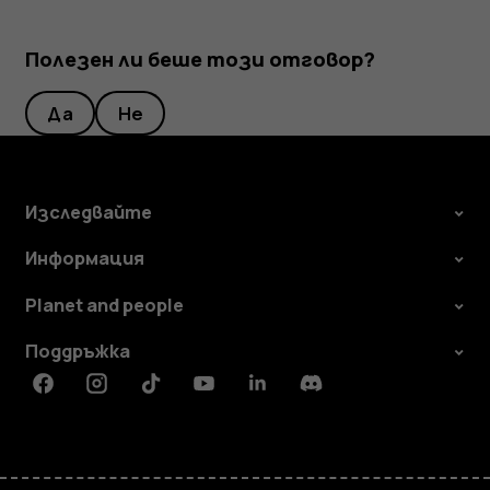
Полезен ли беше този отговор?
Да
Не
Изследвайте
Информация
Planet and people
Поддръжка
Facebook
Instagram
Tiktok
Youtube
Linkedin
Discord