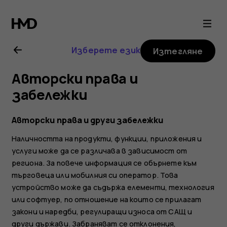
Ръководство
на
Изберете език
Изтегляне
потребителя
Авторски права и
за
забележки
Nokia
Авторски права и други забележки
Наличността на продукти, функции, приложения и
2.1
услуги може да се различава в зависимост от
региона. За повече информация се обърнете към
търговеца или мобилния си оператор. Това
устройство може да съдържа елементи, технология
или софтуер, по отношение на които се прилагат
закони и наредби, регулиращи износа от САЩ и
други държави. Забраняват се отклонения,