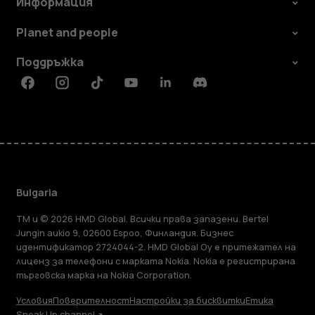
Информация
Planet and people
Поддръжка
Facebook
Instagram
Tiktok
Youtube
Linkedin
Discord
Bulgaria
TM и © 2026 HMD Global. Всички права запазени. Bertel
Jungin aukio 9, 02600 Espoo, Финландия. Бизнес
идентификатор 2724044-2. HMD Global Oy е притежател на
лиценз за телефони с марката Nokia. Nokia е регистрирана
търговска марка на Nokia Corporation.
Условия
Поверителност
Настройки за бисквитки
Етика
Speak Up channel