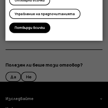
Отхвърли всички
може автоматично да се забави, да затвори
приложения, да прекрати зареждането и ако е
Управление на предпочитанията
необходимо – да се изключи. Ако устройството не
работи правилно, занесете го в най-близкия
Потвърди всички
оторизиран сервизен център.
Полезен ли беше този отговор?
Да
Не
Изследвайте