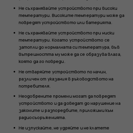
Не съхранявайте устройството при високи
температури. Високите температури може да
повредят устройството или батерията.
Не съхранявайте устройството при ниски
температури. Когато устройството се
затопли до нормалната си температура, във
вътрешността му може да се образува влага,
която да го повреди.
Не отваряйте устройството по начин,
различен от указания в ръководството на
потребителя.
Неодобрените промени могат да повредят
устройството и да доведат до нарушение на
законите и разпоредбите, приложими към
радиосъоръженията.
Не изпускайте, не удряйте и не клатете