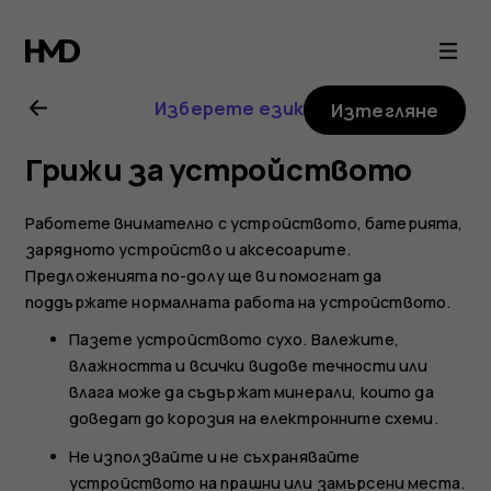
Ръководство
на
Изберете език
Изтегляне
потребителя
Грижи за устройството
за
Работете внимателно с устройството, батерията,
Nokia
зарядното устройство и аксесоарите.
Предложенията по-долу ще ви помогнат да
поддържате нормалната работа на устройството.
2.1
Пазете устройството сухо. Валежите,
влажността и всички видове течности или
влага може да съдържат минерали, които да
доведат до корозия на електронните схеми.
Не използвайте и не съхранявайте
устройството на прашни или замърсени места.