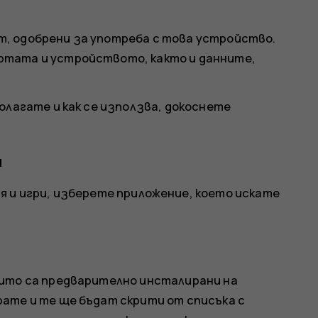
, одобрени за употреба с това устройство.
ртата и устройството, както и данните,
олагате и как се използва, докоснете
я
 и игри
, изберете приложение, което искате
оито са предварително инсталирани на
ате и те ще бъдат скрити от списъка с