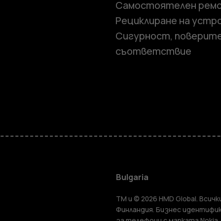
Самостоятелен рем
Рециклиране на устр
Сигурност, поверит
съответствие
Смартфон
Мобилни т
Bulgaria
TM и © 2026 HMD Global. Всички
Финландия. Бизнес идентифик
за телефони с марката Nokia.