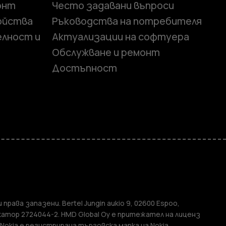
онт
Често задавани въпроси
ойства
Ръководства на потребителя
елност и
Актуализации на софтуера
Обслужване и ремонт
Достъпност
и
елефони
 права запазени. Bertel Jungin aukio 9, 02600 Espoo,
атор 2724044-2. HMD Global Oy е притежател на лиценз
 Nokia е регистрирана търговска марка на Nokia