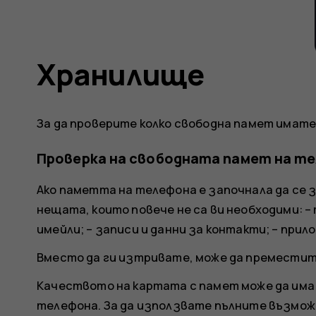
Хранилище
За да проверите колко свободна памет имат
Проверка на свободната памет на т
Ако паметта на телефона е започнала да се 
нещата, които повече не са ви необходими: 
имейли; – записи и данни за контакти; – прил
Вместо да ги изтривате, може да преместит
Качеството на картата с памет може да има
телефона. За да използвате пълните възмож