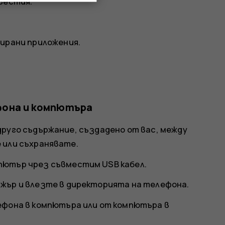
звестия
.
ирани приложения
.
фона и компютъра
друго съдържание, създадено от вас, между
 или съхранявате.
ютър чрез съвместим USB кабел.
жър и влезте в директорията на телефона.
ефона в компютъра или от компютъра в