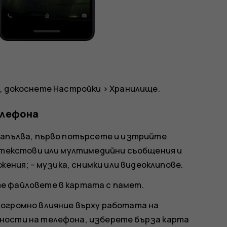
е, докоснете
Настройки
>
Хранилище
.
елефона
запълва, първо потърсете и изтрийте
– текстови или мултимедийни съобщения и
ожения; – музика, снимки или видеоклипове.
е файловете в картата с памет.
 огромно влияние върху работата на
ности на телефона, изберете бърза карта