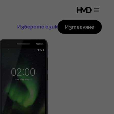
Изберете език
Изтегляне