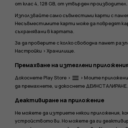
от клас 4, 128 GB, от утвърден производител.
Използвайте само съвместими карти с памет
Несъвместимите карти може да повредят ка
съхранявани в картата.
За да проверите с колко свободна памет разп
Настройки
>
Хранилище
.
Премахване на изтеглени приложени
menu
Докоснете
Play Store
>
>
Моите приложения
да премахнете, и докоснете
ДЕИНСТАЛИРАНЕ
.
Деактивиране на приложение
Не можете да изтриете някои приложения, к
устройството ви. Но можете да ги деактивир