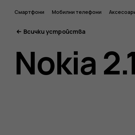
Ръковод
Смартфони
Мобилни телефони
Аксесоар
Всички устройства
на
Nokia 2.
потреб
за