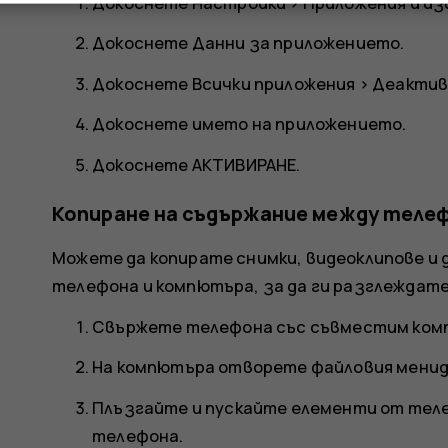
Докоснете
Настройки
>
Приложения и и
Докоснете
Данни за приложението
.
Докоснете
Всички приложения
>
Деактив
Докоснете името на приложението.
Докоснете
АКТИВИРАНЕ
.
Копиране на съдържание между теле
Можете да копирате снимки, видеоклипове и 
телефона и компютъра, за да ги разглеждате
Свържете телефона със съвместим комп
На компютъра отворете файловия менид
Плъзгайте и пускайте елементи от тел
телефона.