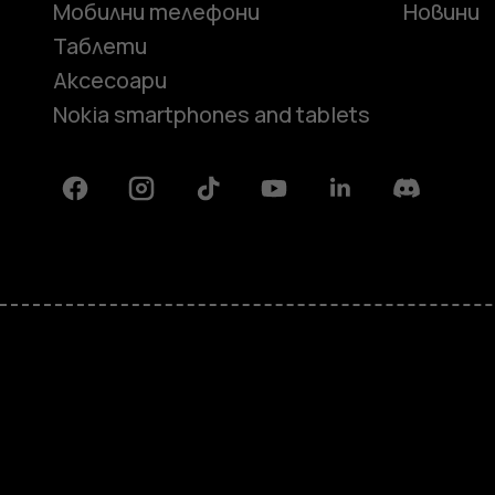
Мобилни телефони
Новини
Таблети
Аксесоари
Nokia smartphones and tablets
Facebook
Instagram
Tiktok
Youtube
Linkedin
Discord
Информация
Ремонт, повторна употреба,