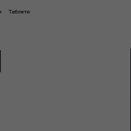
ство
и
Таблети
1
ителя