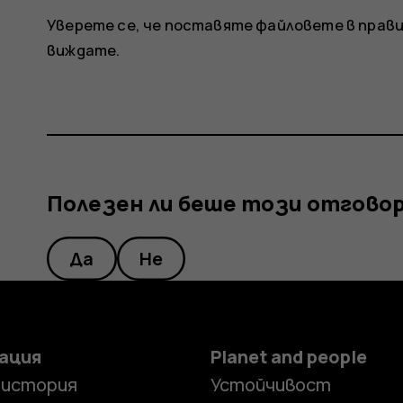
Уверете се, че поставяте файловете в прави
виждате.
Полезен ли беше този отгово
Да
Не
ация
Planet and people
 история
Устойчивост