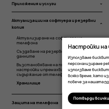
Приложения и услуги
Актуализации на софтуера и резервни
копия
Актуализиране на софтуера на
телефона
Настройки на
Създаване на резервно копие на
данните
Използваме бисквитк
персонализираме ре
Възстановяване на първоначалните
настройки и премахване на личното
използваме бисквит
съдържание от телефона
всяко време, като и
повече за нашата
п
Хранилище
Потвърди всичк
Защита на телефона