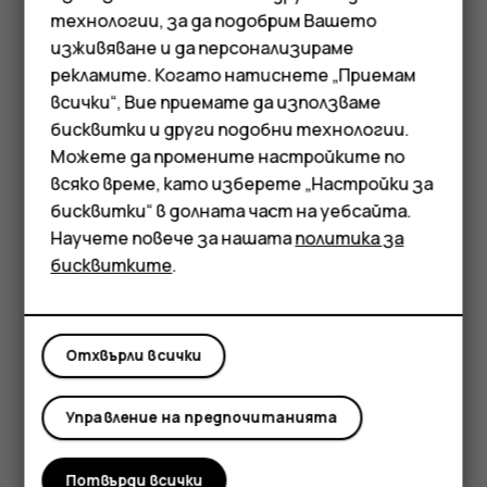
си в лентата за търсене.
технологии, за да подобрим Вашето
изживяване и да персонализираме
Докоснете
УПЪТВАНИЯ
. Маркираната икона
рекламите. Когато натиснете „Приемам
показва начина на придвижване, например
. За
directions_car
всички“, Вие приемате да използваме
да промените начина, изберете новия начин
Смартфони
бисквитки и други подобни технологии.
под лентата за търсене.
Мобилни телефони
Можете да промените настройките по
Ако не искате началната точка да е текущото
всяко време, като изберете „Настройки за
ви местоположение, докоснете
Вашето
Аксесоари
бисквитки“ в долната част на уебсайта.
местоположение
и потърсете нова начална
Научете повече за нашата
политика за
Таблети
точка.
бисквитките
.
Маршрутът се показва на картата, заедно с оценка
колко време ще ви отнеме да стигнете дотам. За да
видите подробни упътвания, докоснете
Отхвърли всички
ИНФОРМАЦИЯ ЗА МАРШРУТА
.
Управление на предпочитанията
Потвърди всички