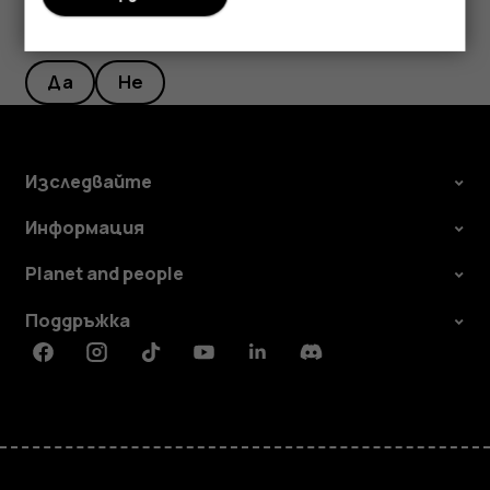
Полезен ли беше този отговор?
Да
Не
Изследвайте
Информация
Planet and people
Поддръжка
Facebook
Instagram
Tiktok
Youtube
Linkedin
Discord