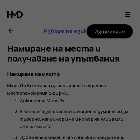
Ръководство
на
Изберете език
Изтегляне
потребителя
Намиране на места и
за
получаване на упътвания
Nokia
Намиране на място
Maps Go
ви помага да намирате конкретни
2.1
местоположения и фирми.
Докоснете
Maps Go
.
В лентата за търсене напишете думите си за
търсене, например име и номер на улица или
име на място.
Изберете елемент от списъка с предложени