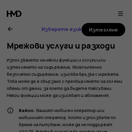
Ръководство
на
Изберете език
Изтегляне
потребителя
Мрежови услуги и разходи
за
Използването на някои функции и услуги или
Nokia
изтеглянето на съдържание, включително
безплатно съдържание, изисква връзка с мрежата.
Това може да е свързано с прехвърлянето на големи
2.1
обеми от данни, за което да бъдете таксувани.
Някои функции може да изискват и абонамент.
Важно
: Вашият мобилен оператор или
мобилният оператор, който използвате по
време на пътуване, може да не поддържат
4G/LTE. В такъв случай е възможно да не