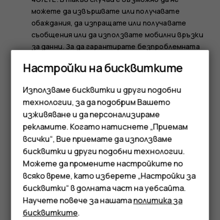
можете да извършвате или получавате
обаждания, да изпращате или получавате
съобщения или да използвате мобилни връзки
за данни. За да гарантирате безпроблемната
работа на устройството, когато не е налице
Настройки на бисквитките
пълната услуга за 4G/LTE, препоръчително е да
промените най-високата скорост на връзката
Използваме бисквитки и други подобни
от 4G на 3G. За да направите това, в началния
технологии, за да подобрим Вашето
екран докоснете
Настройки
>
Мрежа и
изживяване и да персонализираме
интернет
>
Мобилна мрежа
и превключете
рекламите. Когато натиснете „Приемам
Предпочитан тип мрежа
на
3G
.
всички“, Вие приемате да използваме
Смартфони
бисквитки и други подобни технологии.
Мобилни телефони
Можете да промените настройките по
всяко време, като изберете „Настройки за
Аксесоари
бисквитки“ в долната част на уебсайта.
Полезен ли беше този отговор?
Научете повече за нашата
политика за
Таблети
бисквитките
.