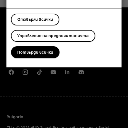
Да
Не
Отхвърли всички
Изследвайте
Управление на предпочитанията
Информация
Planet and people
Потвърди всички
Поддръжка
Facebook
Instagram
Tiktok
Youtube
Linkedin
Discord
Bulgaria
TM и © 2026 HMD Global. Всички права запазени. Bertel