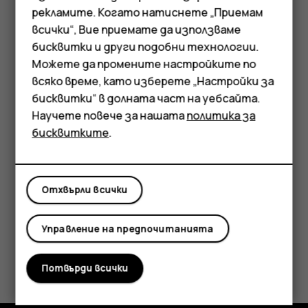
надолу от горния край на екрана и докоснете
рекламите. Когато натиснете „Приемам
съобщението.
всички“, Вие приемате да използваме
Смартфони
бисквитки и други подобни технологии.
Отговаряне на съобщение
Мобилни телефони
Можете да промените настройките по
Докоснете
Съобщения
.
всяко време, като изберете „Настройки за
Аксесоари
бисквитки“ в долната част на уебсайта.
Докоснете съобщението, на което искате да
Научете повече за нашата
политика за
Таблети
отговорите.
бисквитките
.
Напишете отговор в текстовото поле под
съобщението и докоснете
.
send
Отхвърли всички
Управление на предпочитанията
Полезен ли беше този отговор?
Потвърди всички
Да
Не