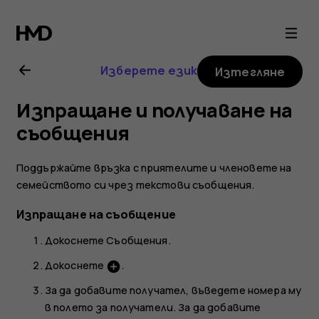
Ръководство
на
Изберете език
Изтегляне
потребителя
Изпращане и получаване на
за
съобщения
Nokia
Поддържайте връзка с приятелите и членовете на
семейството си чрез текстови съобщения.
2.1
Изпращане на съобщение
Докоснете
Съобщения
.
Докоснете
.
add_circle
За да добавите получател, въведете номера му
в полето за получатели. За да добавите