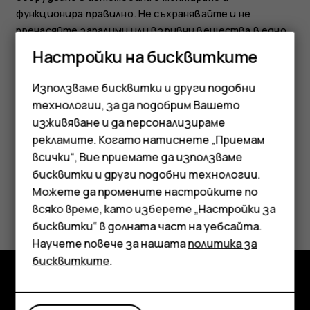
функционира правилно. Не съхранявайте и не
пренасяйте запалими или взривни вещества в едно
и също купе с устройството, частите и
Настройки на бисквитките
аксесоарите му. Не поставяйте устройството или
аксесоарите в зоната, в която се отварят
Използваме бисквитки и други подобни
въздушните възглавници.
технологии, за да подобрим Вашето
изживяване и да персонализираме
рекламите. Когато натиснете „Приемам
всички“, Вие приемате да използваме
Смартфони
бисквитки и други подобни технологии.
Мобилни телефони
Можете да промените настройките по
Полезен ли беше този отговор?
всяко време, като изберете „Настройки за
Аксесоари
бисквитки“ в долната част на уебсайта.
Да
Не
Научете повече за нашата
политика за
Таблети
бисквитките
.
Изследвайте