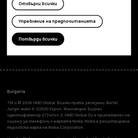
Отхвърли всички
Информация
Planet and people
Управление на предпочитанията
Поддръжка
Потвърди всички
Facebook
Instagram
Tiktok
Youtube
Linkedin
Discord
Bulgaria
TM и © 2026 HMD Global. Всички права запазени. Bertel
Jungin aukio 9, 02600 Espoo, Финландия. Бизнес
идентификатор 2724044-2. HMD Global Oy е притежател на
лиценз за телефони с марката Nokia. Nokia е регистрирана
търговска марка на Nokia Corporation.