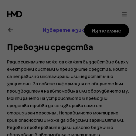
Ръководство
на
Изберете език
Изтегляне
потребителя
Превозни средства
за
Радиосигналите може да окажат въздействие върху
Nokia
електронни системи в превозните средства, които
са неправилно инсталирани или недостатъчно
защитени. За повече информация се обърнете към
2.1
производителя на автомобила или оборудването му.
Монтирането на устройството в превозни
средства трябва да се извършва само от
оторизиран персонал. Неправилното монтиране
крие опасности и може да обезсили гаранцията ви.
Редовно проверявайте дали цялото безжично
оборудване в автомобила е монтирано и