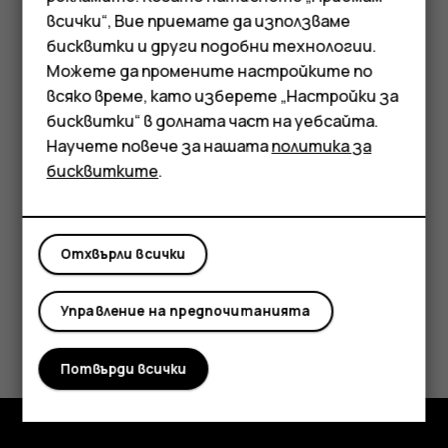
Смартфони
Съвет:
За да редактирате събитие,
всички“, Вие приемате да използваме
докоснете събитието и
и редактирайте
mode_edit
бисквитки и други подобни технологии.
Мобилни телефони
подробностите.
Можете да промените настройките по
Аксесоари
всяко време, като изберете „Настройки за
Изтриване на среща
бисквитки“ в долната част на уебсайта.
Таблети
Научете повече за нашата
политика за
Докоснете срещата.
бисквитките
.
Докоснете
>
Изтриване
.
more_vert
Отхвърли всички
Управление на предпочитанията
Полезен ли беше този отговор?
Потвърди всички
Да
Не