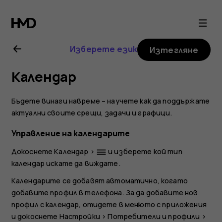
Ръководство
на
Изберете език
Изтегляне
потребителя
Календар
за
Бъдете винаги навреме – научете как да поддържате
Nokia
актуални своите срещи, задачи и графици.
Управление на календарите
2.1
Докоснете
Календар
>
и изберете кой тип
dehaze
календар искате да виждате.
Календарите се добавят автоматично, когато
добавите профил в телефона. За да добавите нов
профил с календар, отидете в менюто с приложения
и докоснете
Настройки
>
Потребители и профили
>