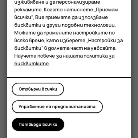
изживяване и да персонализираме
Ако имате музика или видеоклипове, съхранени на
рекламите. Когато натиснете „Приемам
Смартфони
компютъра, но искате да ги пускате на телефона,
всички“, Вие приемате да използваме
използвайте USB кабел, за да синхронизирате
бисквитки и други подобни технологии.
Мобилни телефони
мултимедийните файлове между телефона и
Можете да промените настройките по
компютъра си.
Аксесоари
всяко време, като изберете „Настройки за
Свържете телефона със съвместим компютър
бисквитки“ в долната част на уебсайта.
Таблети
чрез USB кабел.
Научете повече за нашата
политика за
бисквитките
.
Плъзгайте и пускайте песни и видеоклипове в
телефона от файловия мениджър на
компютъра.
Отхвърли всички
Управление на предпочитанията
Полезен ли беше този отговор?
Потвърди всички
Да
Не