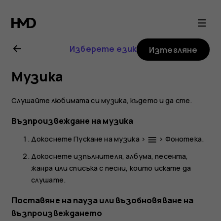
Ръководство
на
Изберете език
Изтегляне
потребителя
Музика
за
Слушайте любимата си музика, където и да сте.
Nokia
Възпроизвеждане на музика
2.1
Докоснете
Пускане на музика
>
>
Фонотека
.
menu
Докоснете изпълнителя, албума, песента,
жанра или списъка с песни, които искате да
слушате.
Поставяне на пауза или възобновяване на
възпроизвеждането