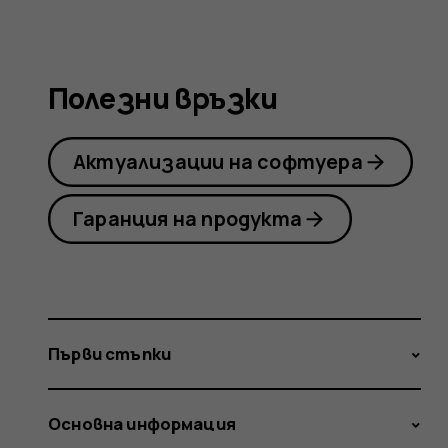
Nokia
Полезни връзки
2.1
Актуализации на софтуера
Гаранция на продукта
Първи стъпки
Основна информация