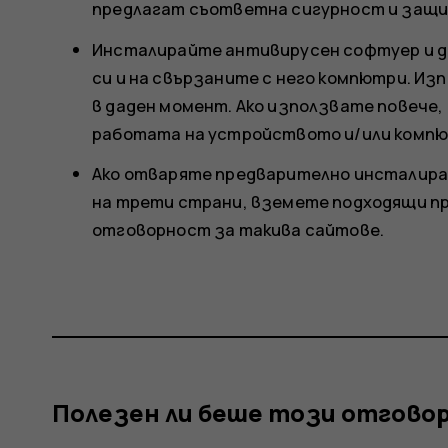
предлагат съответна сигурност и защи
Инсталирайте антивирусен софтуер и д
си и на свързаните с него компютри. И
в даден момент. Ако използвате повече,
работата на устройството и/или компю
Ако отваряте предварително инсталира
на трети страни, вземете подходящи пре
отговорност за такива сайтове.
Полезен ли беше този отгово