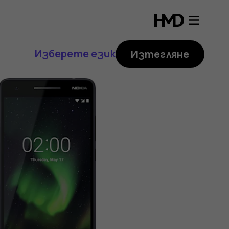
Изберете език
Изтегляне