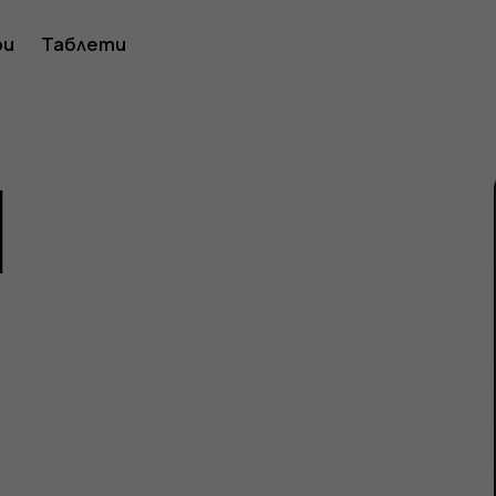
ство
ри
Таблети
1
ителя