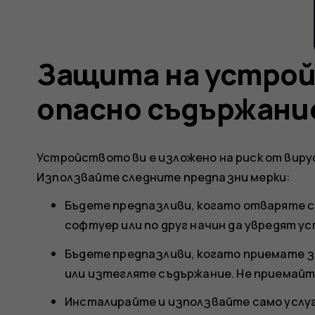
Защита на устро
опасно съдържани
Устройството ви е изложено на риск от вирус
Използвайте следните предпазни мерки:
Бъдете предпазливи, когато отваряте с
софтуер или по друг начин да увредят у
Бъдете предпазливи, когато приемате з
или изтегляте съдържание. Не приемайт
Инсталирайте и използвайте само услуг