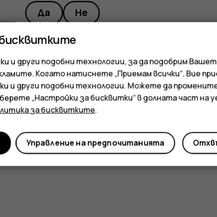
Да
Не
 бисквитките
и и други подобни технологии, за да подобрим Вашет
кламите. Когато натиснете „Приемам всички“, Вие пр
ки и други подобни технологии. Можете да променит
зберете „Настройки за бисквитки“ в долната част на 
олитика за бисквитките
.
и
Управление на предпочитанията
Отхвъ