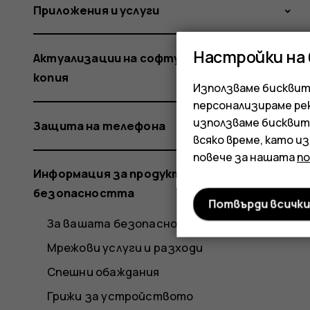
Приложения и услуги
Настройки на
Актуализации на софтуера и резервни
копия
Използваме бисквитк
персонализираме ре
използваме бисквит
Защита на телефона
всяко време, като и
повече за нашата
п
Информация за продукта и
безопасността
Потвърди всичк
За вашата безопасност
Мрежови услуги и разходи
Спешни обаждания
Грижи за устройството