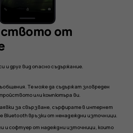
йството от
е
и и друг вид опасно съдържание.
ъобщения. Те може да съдържат зловреден
стройството или компютъра ви.
аявки за свързване, сърфирате в интернет
е Bluetooth връзки от ненадеждни източници.
и и софтуер от надеждни източници, които