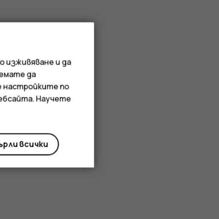
о изживяване и да
иемате да
е настройките по
уебсайта. Научете
рли всички