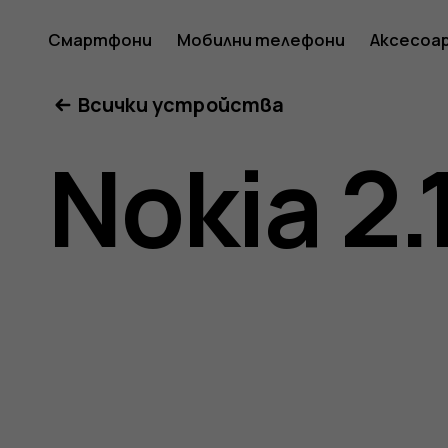
Ръковод
Смартфони
Мобилни телефони
Аксесоа
Всички устройства
на
Nokia 2.
потреб
за