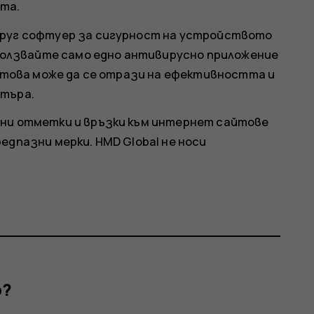
та.
руг софтуер за сигурност на устройството
зползвайте само едно антивирусно приложение
 това може да се отрази на ефективността и
търа.
ни отметки и връзки към интернет сайтове
дпазни мерки. HMD Global не носи
р?