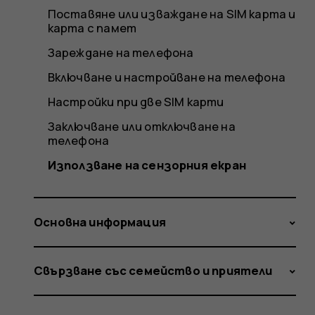
Поставяне или изваждане на SIM карта и
карта с памет
Зареждане на телефона
Включване и настройване на телефона
Настройки при две SIM карти
Заключване или отключване на
телефона
Използване на сензорния екран
Основна информация
Свързване със семейство и приятели