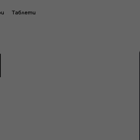
ство
ри
Таблети
1
ителя