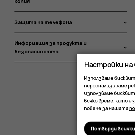
копия
Защита на телефона
Информация за продукта и
безопасността
Настройки на
Използваме бисквитк
персонализираме ре
използваме бисквит
всяко време, като и
повече за нашата
п
Потвърди всичк