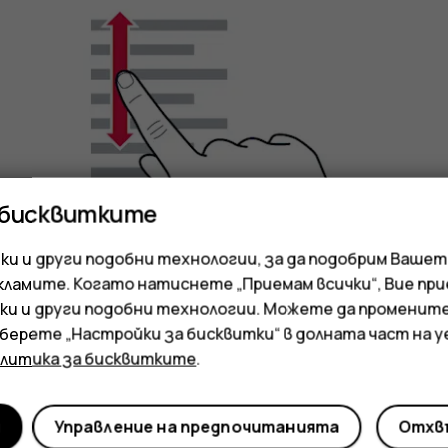
 бисквитките
и и други подобни технологии, за да подобрим Вашет
кламите. Когато натиснете „Приемам всички“, Вие пр
ки и други подобни технологии. Можете да променит
зберете „Настройки за бисквитки“ в долната част на 
олитика за бисквитките
.
Плъзнете пръста си с бързо движение, все ед
и вдигнете пръста си. За да спрете превърт
и
Управление на предпочитанията
Отхвъ