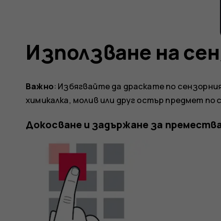
Използване на се
Важно
: Избягвайте да драскате по сензорни
химикалка, молив или друг остър предмет по 
Докосване и задържане за премества