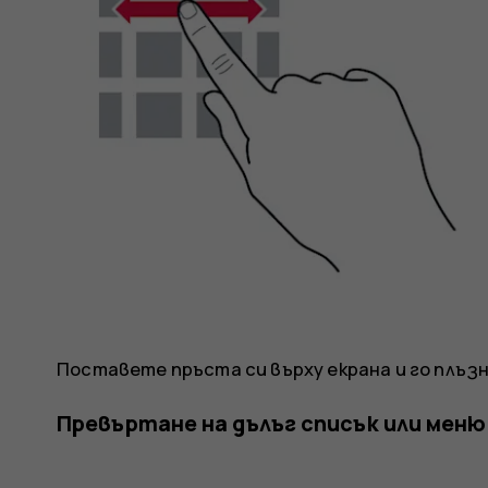
Поставете пръста си върху екрана и го плъз
Превъртане на дълъг списък или меню