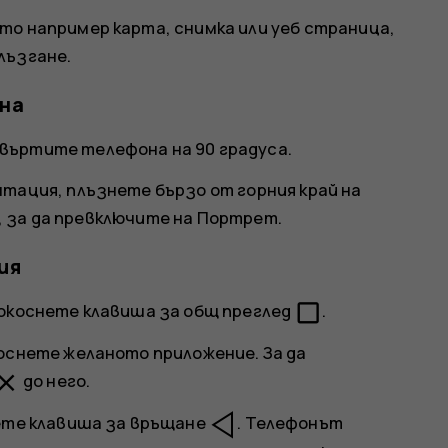
то например карта, снимка или уеб страница,
лъзгане.
ана
въртите телефона на 90 градуса.
нтация, плъзнете бързо от горния край на
, за да превключите на
Портрет
.
ия
check_box_outline_blank
докоснете клавиша за общ преглед
.
коснете желаното приложение. За да
lose
до него.
нете клавиша за връщане
. Телефонът