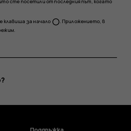
оито сте посетили от последния път, когато
panorama_fish_eye
те клавиша за начало
. Приложението, в
режим.
р?
Поддръжка