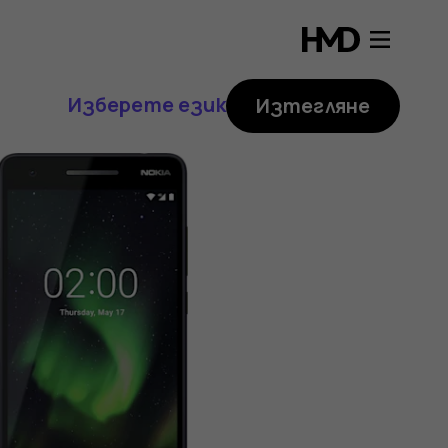
Изберете език
Изтегляне