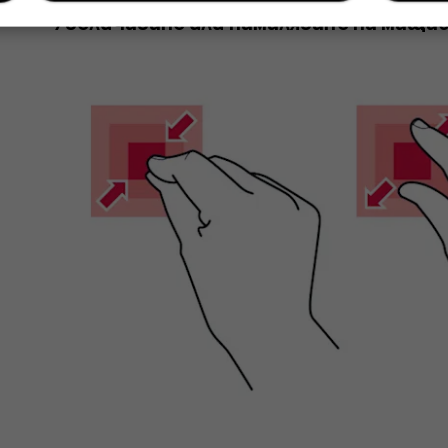
Увеличаване или намаляване на маща