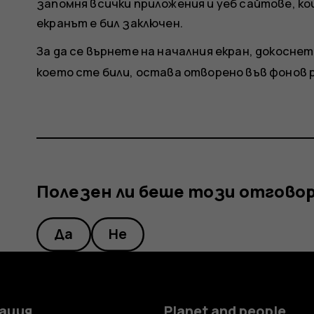
запомня всички приложения и уеб сайтове, к
екранът е бил заключен.
За да се върнете на началния екран, докосне
което сте били, остава отворено във фонов 
Полезен ли беше този отгово
Да
Не
ация
Planet and people