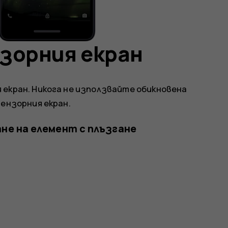
нзорния екран
я екран. Никога не използвайте обикновена
сензорния екран.
не на елемент с плъзгане