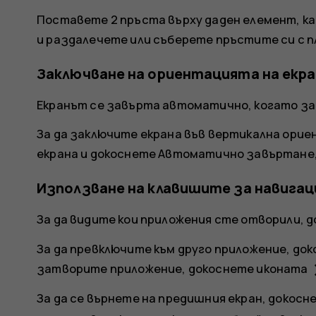
Поставете 2 пръста върху даден елемент, ка
и раздалечете или съберете пръстите си с п
Заключване на ориентацията на екр
Екранът се завърта автоматично, когато за
За да заключите екрана във вертикална орие
екрана и докоснете
Автоматично завъртане
Използване на клавишите за навигац
За да видите кои приложения сте отворили, 
За да превключите към друго приложение, до
c
затворите приложение, докоснете иконата
За да се върнете на предишния екран, докос