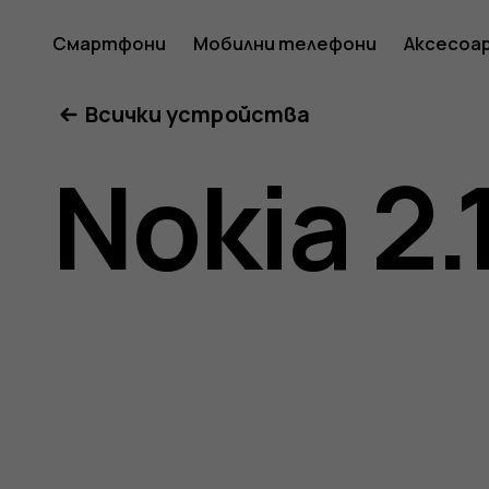
Ръковод
Смартфони
Мобилни телефони
Аксесоа
Всички устройства
на
Nokia 2.
потреб
за