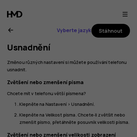
Uživatelská
příručka
Vyberte jazyk
Stáhnout
k telefonu
Usnadnění
Nokia 3.2
Změnou různých nastavení si můžete používání telefonu
usnadnit.
Zvětšení nebo zmenšení písma
Chcete mít v telefonu větší písmena?
Klepněte na
Nastavení
>
Usnadnění
.
Klepněte na
Velikost písma
. Chcete‑li zvětšit nebo
zmenšit písmo, přetáhněte posuvník velikosti písma.
Zvětšení nebo zmenšení velikosti zobrazení