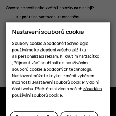
Chcete zmenšit nebo zvětšit položky na displeji?
Klepněte na
Nastavení
>
Usnadnění
.
Klepněte na
Zobrazovaná velikost
a přetažením
Nastavení souborů cookie
posuvníku upravte velikost.
Soubory cookie a podobné technologie
používáme ke zlepšení vašeho zážitku
a k personalizaci reklam. Kliknutím na tlačítko
Chytré telefony
„Přijmout vše“ souhlasíte s používáním
Pomohlo vám to?
souborů cookie a podobných technologií.
Tlačítkové telefony
Nastavení můžete kdykoli změnit výběrem
Ano
Ne
možnosti „Nastavení souborů cookie“ v dolní
Tablety
části webu. Přečtěte si více o našich
zásadách
používání souborů cookie
.
Prozkoumat
O nás