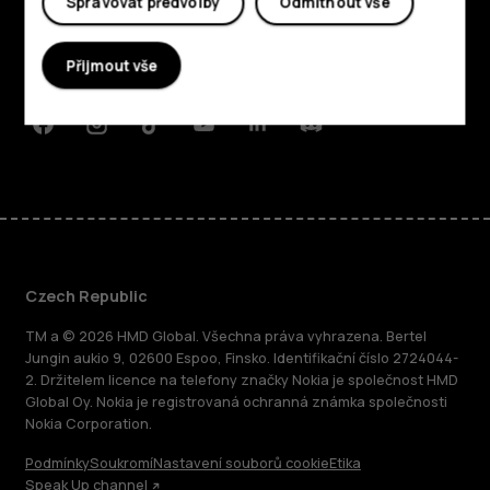
Spravovat předvolby
Odmítnout vše
Planet and people
Přijmout vše
Podpora
Facebook
Instagram
Tiktok
Youtube
Linkedin
Discord
Czech Republic
TM a © 2026 HMD Global. Všechna práva vyhrazena. Bertel
Jungin aukio 9, 02600 Espoo, Finsko. Identifikační číslo 2724044-
2. Držitelem licence na telefony značky Nokia je společnost HMD
Global Oy. Nokia je registrovaná ochranná známka společnosti
Nokia Corporation.
Podmínky
Soukromí
Nastavení souborů cookie
Etika
Speak Up channel