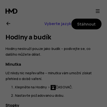
Uživatelská
příručka
Vyberte jazyk
Stáhnout
k telefonu
Hodiny a budík
Nokia 3.2
Hodiny neslouží pouze jako budík – podívejte se, co
dalšího můžete dělat.
Minutka
Už nikdy nic nepřevaříte – minutka vám umožní získat
přehled o době vaření.
Klepněte na
Hodiny
>
ČASOVAČ
.
Nastavte požadovanou dobu.
Stopky