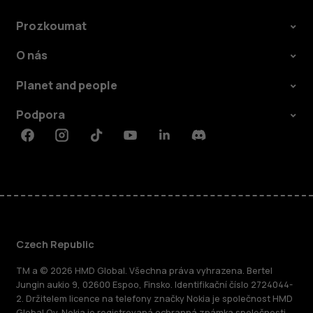
Prozkoumat
O nás
Planet and people
Podpora
Facebook
Instagram
Tiktok
Youtube
Linkedin
Discord
Czech Republic
TM a © 2026 HMD Global. Všechna práva vyhrazena. Bertel
Jungin aukio 9, 02600 Espoo, Finsko. Identifikační číslo 2724044-
2. Držitelem licence na telefony značky Nokia je společnost HMD
Global Oy. Nokia je registrovaná ochranná známka společnosti