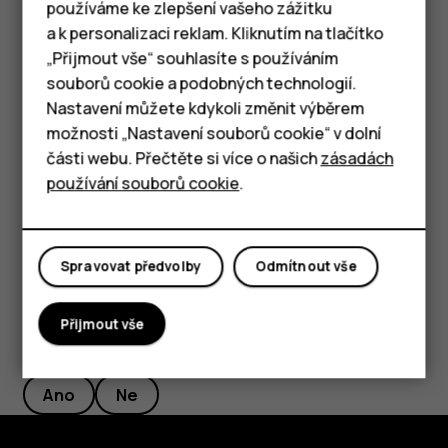
používáme ke zlepšení vašeho zážitku
vyberte požadovanou dobu.
a k personalizaci reklam. Kliknutím na tlačítko
Chytré telefony
„Přijmout vše“ souhlasíte s používáním
Vypnutí budíku
souborů cookie a podobných technologií.
Tlačítkové telefony
Když budík zvoní, přetáhněte ho doprava.
Nastavení můžete kdykoli změnit výběrem
možnosti „Nastavení souborů cookie“ v dolní
Tablety
Odstranění budíku
části webu. Přečtěte si více o našich
zásadách
Klepněte na
Hodiny
>
BUDÍK
. Vyberte budík a klepněte
access_alarm
používání souborů cookie
.
na možnost
Odstranit
.
delete
Spravovat předvolby
Odmítnout vše
Přijmout vše
Pomohlo vám to?
Ano
Ne