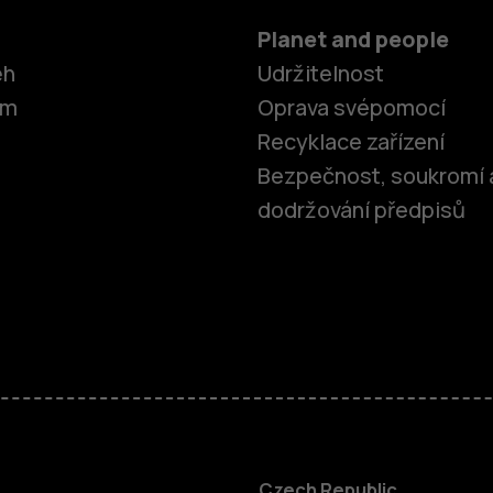
Planet and people
ěh
Udržitelnost
om
Oprava svépomocí
Recyklace zařízení
Bezpečnost, soukromí 
dodržování předpisů
Czech Republic