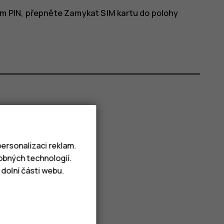
em PIN, přepněte
Zamykat SIM kartu
do polohy
ersonalizaci reklam.
obných technologií.
dolní části webu.