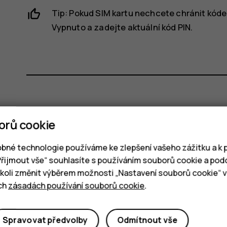
Tip: Pokud SIM kartu nechcete chránit kód
Vypnuto
a zadejte aktuální kód PIN.
Pomohlo vám to?
orů cookie
Ano
Ne
bné technologie používáme ke zlepšení vašeho zážitku a k p
„Přijmout vše“ souhlasíte s používáním souborů cookie a pod
oli změnit výběrem možnosti „Nastavení souborů cookie“ v 
ich
zásadách používání souborů cookie
.
Spravovat předvolby
Odmítnout vše