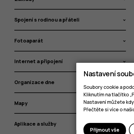
Spojení s rodinou a přáteli
Fotoaparát
Internet a připojení
Nastavení soub
Organizace dne
Soubory cookie a podo
Kliknutím na tlačítko 
Nastavení můžete kdyk
Mapy
Přečtěte si více o naš
Aplikace a služby
Přijmout vše