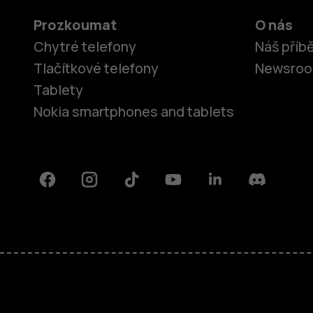
Prozkoumat
O nás
Chytré telefony
Náš příb
Tlačítkové telefony
Newsro
Tablety
Nokia smartphones and tablets
Facebook
Instagram
Tiktok
Youtube
Linkedin
Discord