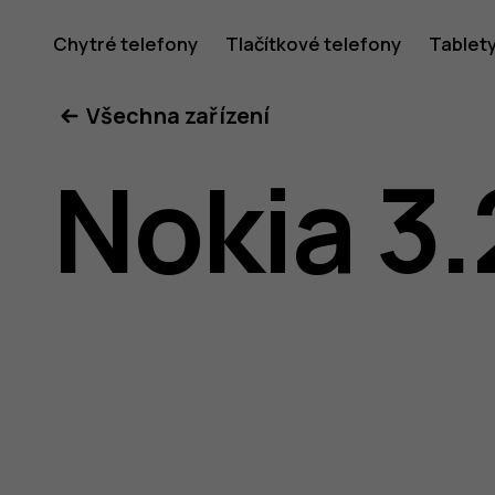
Uživatel
Chytré telefony
Tlačítkové telefony
Tablet
Všechna zařízení
příručka
Nokia 3.
k telefon
Nokia 3.2