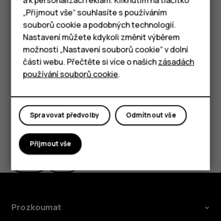
a k personalizaci reklam. Kliknutím na tlačítko
Odpovídání na zprávy
Chytré telefony
„Přijmout vše“ souhlasíte s používáním
Klepněte na
Zprávy
.
souborů cookie a podobných technologií.
Tlačítkové telefony
Nastavení můžete kdykoli změnit výběrem
Klepněte na zprávu, na kterou chcete odpovědět.
možnosti „Nastavení souborů cookie“ v dolní
Tablety
Do textového pole pod zprávou napište odpověď
části webu. Přečtěte si více o našich
zásadách
a klepněte na možnost
.
send
používání souborů cookie
.
Spravovat předvolby
Odmítnout vše
Pomohlo vám to?
Přijmout vše
Ano
Ne
Prozkoumat