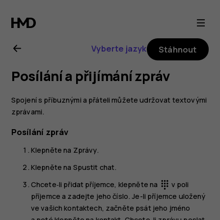
Uživatelská
příručka
Vyberte jazyk
Stáhnout
k telefonu
Posílání a přijímání zpráv
Nokia 3.2
Spojení s příbuznými a přáteli můžete udržovat textovými
zprávami.
Posílání zpráv
Klepněte na
Zprávy
.
Klepněte na
Spustit chat
.
Chcete‑li přidat příjemce, klepněte na
v poli
dialpad
příjemce a zadejte jeho číslo. Je-li příjemce uložený
ve vašich kontaktech, začněte psát jeho jméno
a poté klepněte na kontakt. Chcete-li zprávu poslat