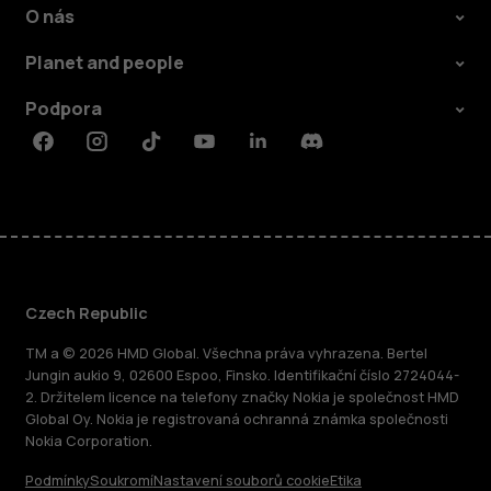
O nás
Planet and people
Podpora
Facebook
Instagram
Tiktok
Youtube
Linkedin
Discord
Czech Republic
TM a © 2026 HMD Global. Všechna práva vyhrazena. Bertel
Jungin aukio 9, 02600 Espoo, Finsko. Identifikační číslo 2724044-
2. Držitelem licence na telefony značky Nokia je společnost HMD
Global Oy. Nokia je registrovaná ochranná známka společnosti
Nokia Corporation.
Podmínky
Soukromí
Nastavení souborů cookie
Etika