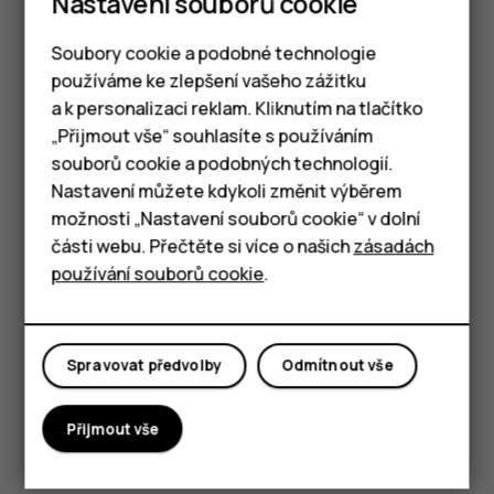
Nastavení souborů cookie
připojení k internetu síť Wi-Fi, abyste ušetřili na
nákladech za data.
Soubory cookie a podobné technologie
používáme ke zlepšení vašeho zážitku
a k personalizaci reklam. Kliknutím na tlačítko
Hledání na webu
Chytré telefony
„Přijmout vše“ souhlasíte s používáním
Hledání Google pomáhá prozkoumávat web a okolní svět.
souborů cookie a podobných technologií.
Tlačítkové telefony
Hledaná slova můžete psát na klávesnici.
Nastavení můžete kdykoli změnit výběrem
V prohlížeči Chrome:
možnosti „Nastavení souborů cookie“ v dolní
Tablety
části webu. Přečtěte si více o našich
zásadách
Klepněte na panel hledání.
používání souborů cookie
.
Napište do pole pro hledání hledané slovo.
Klepněte na
.
arrow_forward
Spravovat předvolby
Odmítnout vše
Hledané slovo si můžete také vybrat z nalezených shod.
Přijmout vše