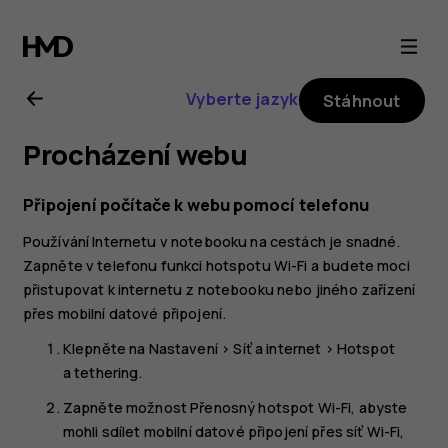
Uživatelská
příručka
Vyberte jazyk
Stáhnout
k telefonu
Procházení webu
Nokia 3.2
Připojení počítače k webu pomocí telefonu
Používání Internetu v notebooku na cestách je snadné.
Zapněte v telefonu funkci hotspotu Wi-Fi a budete moci
přistupovat k internetu z notebooku nebo jiného zařízení
přes mobilní datové připojení.
Klepněte na
Nastavení
>
Síť a internet
>
Hotspot
a tethering
.
Zapněte možnost
Přenosný hotspot Wi-Fi
, abyste
mohli sdílet mobilní datové připojení přes síť Wi-Fi,