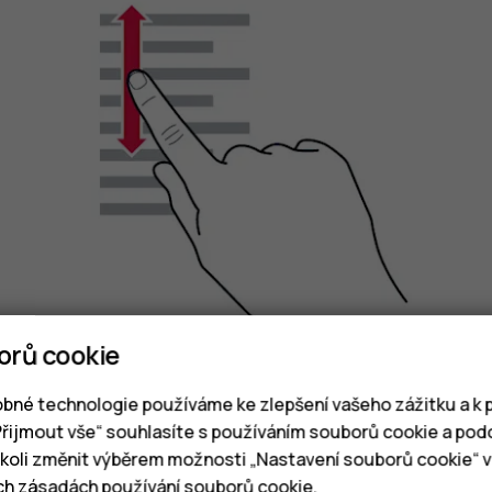
orů cookie
bné technologie používáme ke zlepšení vašeho zážitku a k p
Rychle přejeďte prstem nahoru nebo dolů po displ
„Přijmout vše“ souhlasíte s používáním souborů cookie a pod
klepnutím na displej.
oli změnit výběrem možnosti „Nastavení souborů cookie“ v 
ich
zásadách používání souborů cookie
.