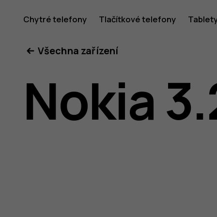
Uživatel
Chytré telefony
Tlačítkové telefony
Tablet
Všechna zařízení
příručka
Nokia 3.
k telefon
Nokia 3.2