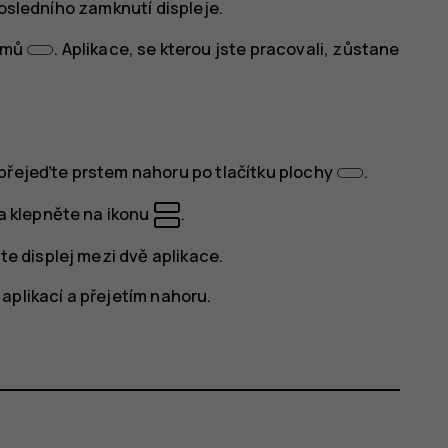
posledního zamknutí displeje.
Domů
. Aplikace, se kterou jste pracovali, zůstane
přejeďte prstem nahoru po tlačítku plochy
.
 a klepněte na ikonu
.
te displej mezi dvě aplikace.
aplikací a přejetím nahoru.