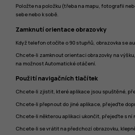
Položte na položku (třeba na mapu, fotografii ne
sebe nebo k sobě.
Zamknutí orientace obrazovky
Když telefon otočíte o 90 stupňů, obrazovka se au
Chcete‑li zamknout orientaci obrazovky na výšku, 
na možnost
Automatické otáčení
.
Použití navigačních tlačítek
Chcete‑li zjistit, které aplikace jsou spuštěné, p
Chcete‑li přepnout do jiné aplikace, přejeďte dop
Chcete‑li některou aplikaci ukončit, přejeďte s ní
Chcete‑li se vrátit na předchozí obrazovku, klepn