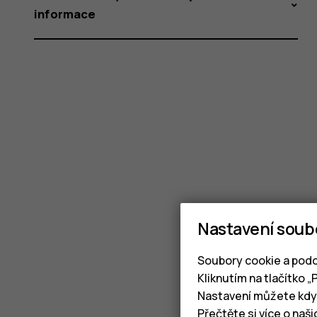
informace
Nastavení soub
Soubory cookie a podo
Kliknutím na tlačítko 
Nastavení můžete kdyk
Přečtěte si více o naš