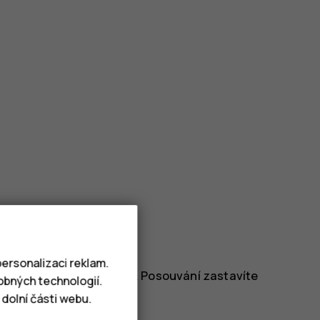
ersonalizaci reklam.
eji a poté prst zvedněte. Posouvání zastavíte
obných technologií.
dolní části webu.