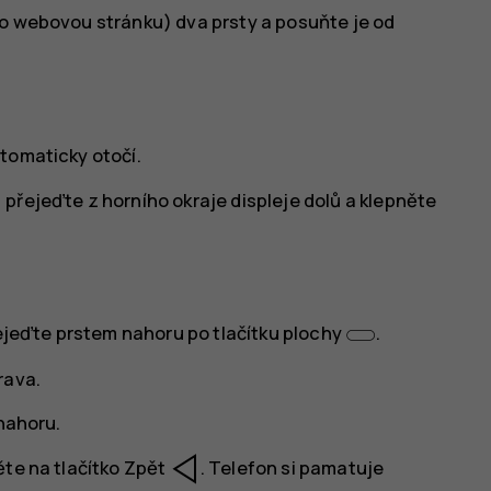
bo webovou stránku) dva prsty a posuňte je od
tomaticky otočí.
přejeďte z horního okraje displeje dolů a klepněte
řejeďte prstem nahoru po tlačítku plochy
.
rava.
 nahoru.
ěte na tlačítko Zpět
. Telefon si pamatuje