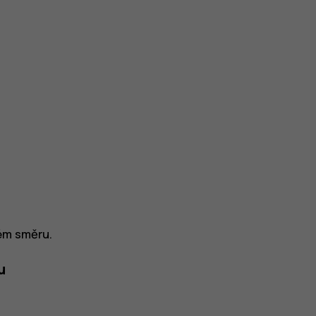
ném směru.
u