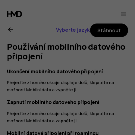
Uživatelská
příručka
Vyberte jazyk
Stáhnout
k telefonu
Používání mobilního datového
Nokia 3.2
připojení
Ukončení mobilního datového připojení
Přejeďte z horního okraje displeje dolů, klepněte na
možnost
Mobilní data
a vypněte ji.
Zapnutí mobilního datového připojení
Přejeďte z horního okraje displeje dolů, klepněte na
možnost
Mobilní data
a zapněte ji.
Mobilní datové připojení při roamingu