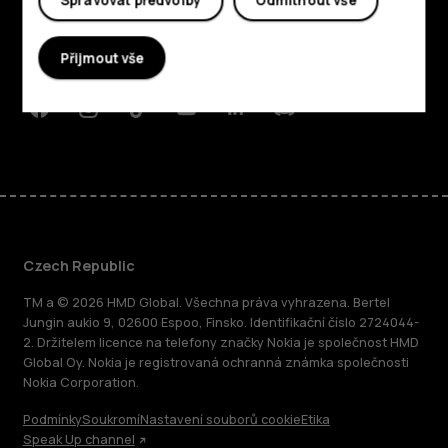
Spravovat předvolby
Odmítnout vše
Planet and people
Přijmout vše
Podpora
Facebook
Instagram
Tiktok
Youtube
Linkedin
Discord
Czech Republic
TM a © 2026 HMD Global. Všechna práva vyhrazena. Bertel
Jungin aukio 9, 02600 Espoo, Finsko. Identifikační číslo 2724044-
2. Držitelem licence na telefony značky Nokia je společnost HMD
Global Oy. Nokia je registrovaná ochranná známka společnosti
Nokia Corporation.
Podmínky
Soukromí
Nastavení souborů cookie
Etika
Speak Up channel