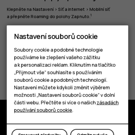
Klepněte na
Nastavení
>
Síť a internet
>
Mobilní síť
1
a přepněte
Roaming
do polohy
Zapnuto
.
Tip:
Chcete-li sledovat využití dat, klepněte na
Nastavení souborů cookie
možnost
Nastavení
>
Síť a internet
>
Využití dat
.
Soubory cookie a podobné technologie
používáme ke zlepšení vašeho zážitku
a k personalizaci reklam. Kliknutím na tlačítko
Chytré telefony
„Přijmout vše“ souhlasíte s používáním
Pomohlo vám to?
souborů cookie a podobných technologií.
Tlačítkové telefony
Nastavení můžete kdykoli změnit výběrem
Ano
Ne
možnosti „Nastavení souborů cookie“ v dolní
Tablety
části webu. Přečtěte si více o našich
zásadách
používání souborů cookie
.
Prozkoumat
O nás