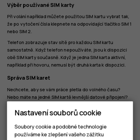
Výběr používané SIM karty
Při volání například můžete použitou SIM kartu vybrat tak,
že po vytočení čísla klepnete na odpovídající tlačítko SIM 1
nebo SIM 2.
Telefon zobrazuje stav sítě pro každou SIM kartu
samostatně. Když telefon nepoužíváte, jsou k dispozici
obě SIM karty současně. Když je jedna SIM karta aktivní,
například při hovoru, nemusí být druhá karta k dispozici.
Správa SIM karet
Nechcete, aby se vám práce pletla do volného času?
Nebo máte na jedné SIM kartě levnější datové připojení?
Můžete se rozhodnout, kterou SIM kartu chcete používat.
Nastavení souborů cookie
Klepněte na
Nastavení
>
Síť a internet
>
SIM karty
.
Soubory cookie a podobné technologie
Přejmenování SIM karty
používáme ke zlepšení vašeho zážitku
Klepněte na SIM kartu, kterou chcete přejmenovat,