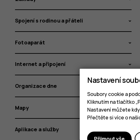
Spojení s rodinou a přáteli
Fotoaparát
Internet a připojení
Nastavení soub
Organizace dne
Soubory cookie a podo
Kliknutím na tlačítko 
Mapy
Nastavení můžete kdyk
Přečtěte si více o naš
Aplikace a služby
Přijmout vše