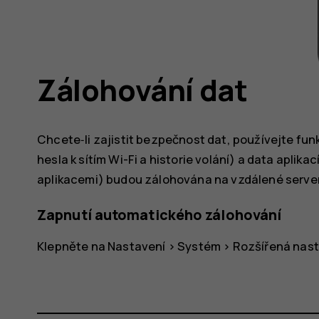
Zálohování dat
Chcete‑li zajistit bezpečnost dat, používejte funk
hesla k sítím Wi-Fi a historie volání) a data aplik
aplikacemi) budou zálohována na vzdálené server
Zapnutí automatického zálohování
Klepněte na
Nastavení
>
Systém
>
Rozšířená nas