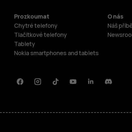
Prozkoumat
O nás
Chytré telefony
Náš příb
Tlačítkové telefony
Newsro
Tablety
Nokia smartphones and tablets
Facebook
Instagram
Tiktok
Youtube
Linkedin
Discord