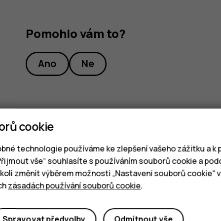
Pomohlo vám to?
Ano
Ne
orů cookie
bné technologie používáme ke zlepšení vašeho zážitku a k p
„Přijmout vše“ souhlasíte s používáním souborů cookie a pod
oli změnit výběrem možnosti „Nastavení souborů cookie“ v 
ich
zásadách používání souborů cookie
.
Spravovat předvolby
Odmítnout vše