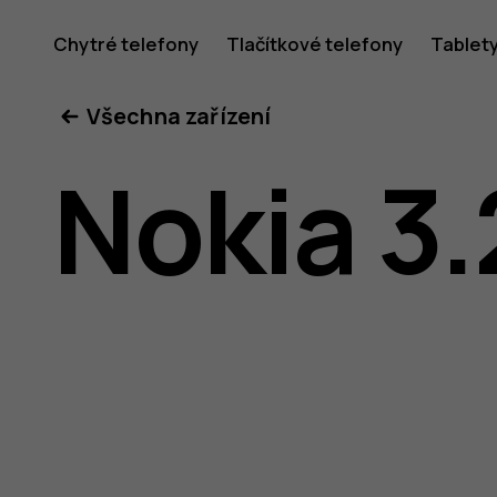
Uživatel
Chytré telefony
Tlačítkové telefony
Tablet
Všechna zařízení
příručka
Nokia 3.
k telefon
Nokia 3.2