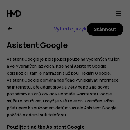
Uživatelská
příručka
Vyberte jazyk
Stáhnout
k telefonu
Asistent Google
Nokia 3.2
Asistent Google je k dispozici pouze na vybraných trzích
a ve vybraných jazycích. Kde není Asistent Google
k dispozici, tam je nahrazen službou Hledání Google.
Asistent Google pomáhá například vyhledávat informace
na internetu, překládat slova a věty nebo zapisovat
poznámky a schůzky do kalendáře. Asistenta Google
můžete používat, i když je váš telefon uzamčen. Před
přístupem k soukromým datům vás ale Asistent Google
požádá o odemknutí telefonu.
Použijte tlačítko Asistent Google