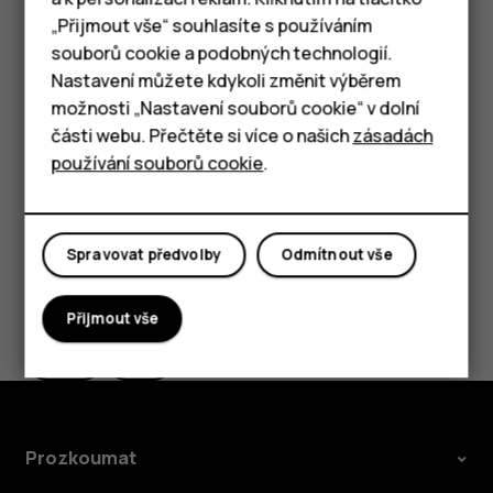
Chytré telefony
„Přijmout vše“ souhlasíte s používáním
souborů cookie a podobných technologií.
Vypnout tlačítko Asistent Google
Tlačítkové telefony
Nastavení můžete kdykoli změnit výběrem
Pokud chcete tlačítko Asistent Google vypnout, klepněte
možnosti „Nastavení souborů cookie“ v dolní
Tablety
na
Nastavení
>
Systém
>
Gesta
>
Gesto asistenta
a funkci
části webu. Přečtěte si více o našich
zásadách
Gesto asistenta
vypněte.
používání souborů cookie
.
Spravovat předvolby
Odmítnout vše
Pomohlo vám to?
Přijmout vše
Ano
Ne
Prozkoumat