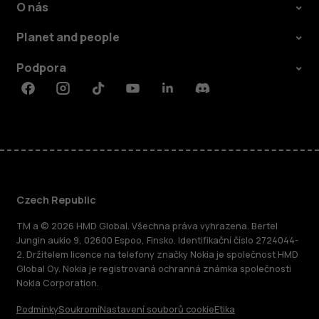
O nás
Planet and people
Podpora
Facebook
Instagram
Tiktok
Youtube
Linkedin
Discord
Czech Republic
TM a © 2026 HMD Global. Všechna práva vyhrazena. Bertel
Jungin aukio 9, 02600 Espoo, Finsko. Identifikační číslo 2724044-
2. Držitelem licence na telefony značky Nokia je společnost HMD
Global Oy. Nokia je registrovaná ochranná známka společnosti
Nokia Corporation.
Podmínky
Soukromí
Nastavení souborů cookie
Etika