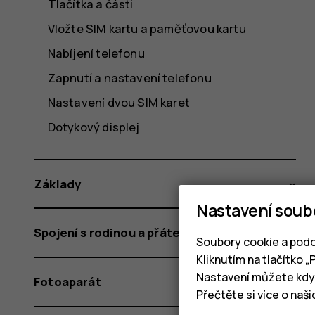
Tlačítka a části
Vložte SIM kartu a paměťovou kartu
Nabíjení telefonu
Zapnutí a nastavení telefonu
Nastavení dvou SIM karet
Dotykový displej
Základy
Nastavení soub
Spojení s rodinou a přáteli
Soubory cookie a podo
Kliknutím na tlačítko 
Nastavení můžete kdyk
Fotoaparát
Přečtěte si více o naš