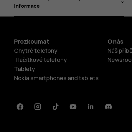
informace
Prozkoumat
O nás
Chytré telefony
Náš příb
Tlačítkové telefony
Newsro
Tablety
Nokia smartphones and tablets
Facebook
Instagram
Tiktok
Youtube
Linkedin
Discord