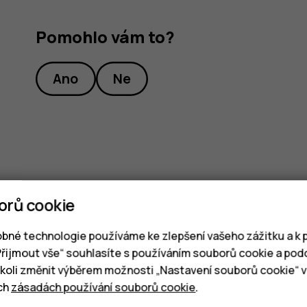
Pomohlo vám to?
Ano
Ne
orů cookie
bné technologie používáme ke zlepšení vašeho zážitku a k p
„Přijmout vše“ souhlasíte s používáním souborů cookie a pod
oli změnit výběrem možnosti „Nastavení souborů cookie“ v 
ich
zásadách používání souborů cookie
.