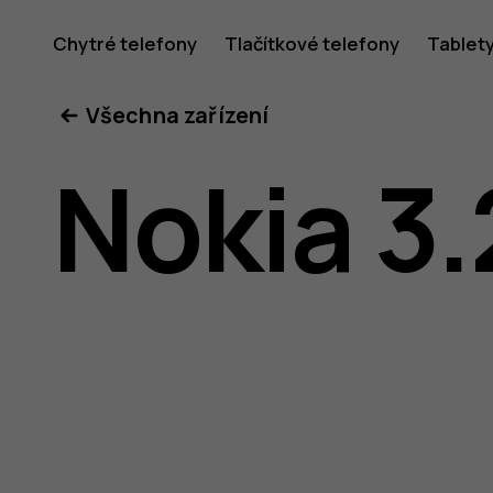
Uživatel
Chytré telefony
Tlačítkové telefony
Tablet
Všechna zařízení
příručka
Nokia 3.
k telefon
Nokia 3.2