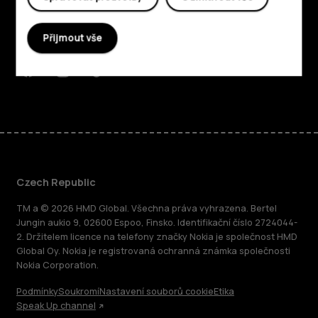
Planet and people
Přijmout vše
Podpora
Facebook
Instagram
Tiktok
Youtube
Linkedin
Discord
Czech Republic
TM a © 2026 HMD Global. Všechna práva vyhrazena. Bertel
Jungin aukio 9, 02600 Espoo, Finsko. Identifikační číslo 2724044-
2. Držitelem licence na telefony značky Nokia je společnost HMD
Global Oy. Nokia je registrovaná ochranná známka společnosti
Nokia Corporation.
Podmínky
Soukromí
Nastavení souborů cookie
Etika
Speak Up channel