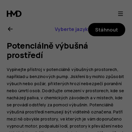
Uživatelská
příručka
Vyberte jazyk
Stáhnout
k telefonu
Potenciálně výbušná
Nokia 3.2
prostředí
Vypínejte přístroj v potenciálně výbušných prostorech,
například u benzinových pump. Jiskření by mohlo způsobit
výbuch nebo požár, při kterých hrozí nebezpečí poranění
nebo úmrtí osob. Dodržujte omezení v prostorech, kde se
nacházejí paliva, v chemických závodech a v místech, kde
se provádí odstřely za pomoci výbušnin. Potenciálně
výbušná prostředí nemusejí být viditelně označena. Patří
mezi ně obvykle prostory, ve kterých je vám doporučeno
vypnout motor, podpalubí lodí, prostory k převážení nebo