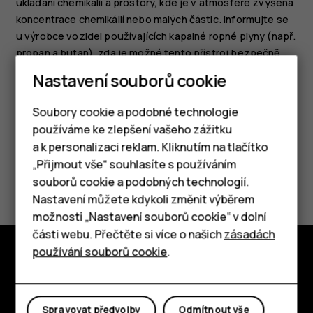
ukládání chemikálií a prostory, kde je v atmosféře zvýšená
koncentrace chemikálií nebo malých částic. Informujte se
u výrobce vozidel používajících kapalné ropné plyny (např.
propan a butan), zda je možné tento přístroj bezpečně
používat v jejich blízkosti.
Nastavení souborů cookie
Soubory cookie a podobné technologie
používáme ke zlepšení vašeho zážitku
a k personalizaci reklam. Kliknutím na tlačítko
Chytré telefony
„Přijmout vše“ souhlasíte s používáním
Pomohlo vám to?
souborů cookie a podobných technologií.
Tlačítkové telefony
Nastavení můžete kdykoli změnit výběrem
Ano
Ne
možnosti „Nastavení souborů cookie“ v dolní
Tablety
části webu. Přečtěte si více o našich
zásadách
používání souborů cookie
.
Prozkoumat
O nás
Spravovat předvolby
Odmítnout vše