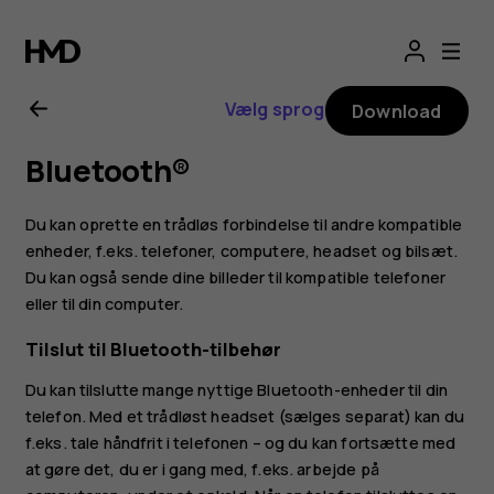
Brugervejledning
til
Vælg sprog
Download
Nokia
Bluetooth®
4.2
Du kan oprette en trådløs forbindelse til andre kompatible
enheder, f.eks. telefoner, computere, headset og bilsæt.
Du kan også sende dine billeder til kompatible telefoner
eller til din computer.
Tilslut til Bluetooth-tilbehør
Du kan tilslutte mange nyttige Bluetooth-enheder til din
telefon. Med et trådløst headset (sælges separat) kan du
f.eks. tale håndfrit i telefonen – og du kan fortsætte med
at gøre det, du er i gang med, f.eks. arbejde på