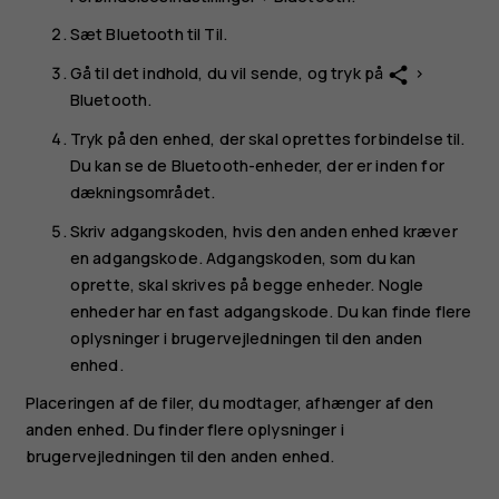
Sæt
Bluetooth
til
Til
.
Gå til det indhold, du vil sende, og tryk på
>
share
Bluetooth
.
Tryk på den enhed, der skal oprettes forbindelse til.
Du kan se de Bluetooth-enheder, der er inden for
dækningsområdet.
Skriv adgangskoden, hvis den anden enhed kræver
en adgangskode. Adgangskoden, som du kan
oprette, skal skrives på begge enheder. Nogle
enheder har en fast adgangskode. Du kan finde flere
oplysninger i brugervejledningen til den anden
enhed.
Placeringen af de filer, du modtager, afhænger af den
anden enhed. Du finder flere oplysninger i
brugervejledningen til den anden enhed.