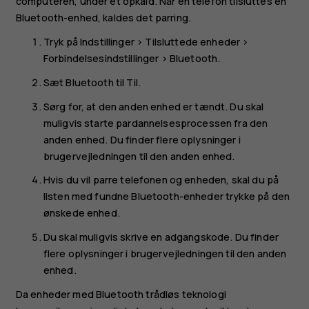
computeren, under et opkald. Når en telefon tilsluttes en
Bluetooth-enhed, kaldes det parring.
Tryk på
Indstillinger
>
Tilsluttede enheder
>
Forbindelsesindstillinger
>
Bluetooth
.
Sæt
Bluetooth
til
Til
.
Sørg for, at den anden enhed er tændt. Du skal
muligvis starte pardannelsesprocessen fra den
anden enhed. Du finder flere oplysninger i
brugervejledningen til den anden enhed.
Hvis du vil parre telefonen og enheden, skal du på
listen med fundne Bluetooth-enheder trykke på den
ønskede enhed.
Du skal muligvis skrive en adgangskode. Du finder
flere oplysninger i brugervejledningen til den anden
enhed.
Da enheder med Bluetooth trådløs teknologi