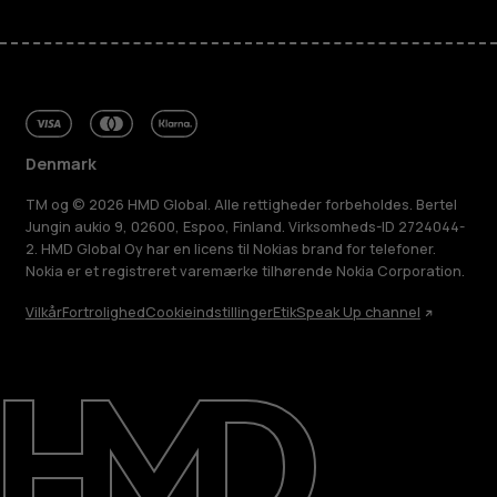
Denmark
TM og © 2026 HMD Global. Alle rettigheder forbeholdes. Bertel
Jungin aukio 9, 02600, Espoo, Finland. Virksomheds-ID 2724044-
2. HMD Global Oy har en licens til Nokias brand for telefoner.
Nokia er et registreret varemærke tilhørende Nokia Corporation.
Vilkår
Fortrolighed
Cookieindstillinger
Etik
Speak Up channel
Om
Reparer, genbrug, genanvend
Support
Denmark