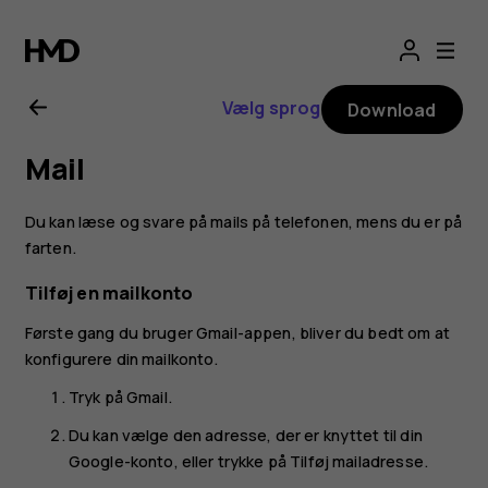
Brugervejledning
til
Vælg sprog
Download
Nokia
Mail
4.2
Du kan læse og svare på mails på telefonen, mens du er på
farten.
Tilføj en mailkonto
Første gang du bruger Gmail-appen, bliver du bedt om at
konfigurere din mailkonto.
Tryk på
Gmail
.
Du kan vælge den adresse, der er knyttet til din
Google-konto, eller trykke på
Tilføj mailadresse
.