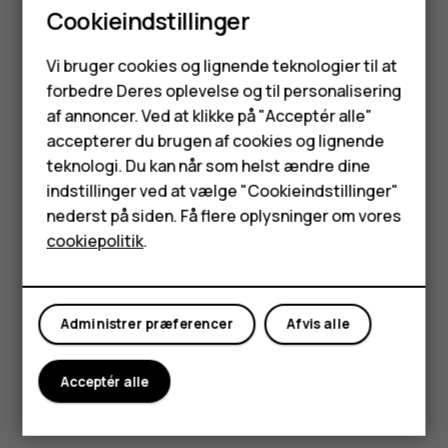
Cookieindstillinger
Læs og besvar mail
Smartphones
Tryk på
Gmail
.
Vi bruger cookies og lignende teknologier til at
forbedre Deres oplevelse og til personalisering
Tryk på den meddelelse, du vil læse.
Feature-telefoner
af annoncer. Ved at klikke på "Acceptér alle"
Hvis du vil besvare meddelelsen, skal du trykke på
Tilbehør
accepterer du brugen af cookies og lignende
eller trykke på
>
Besvar alle
.
reply
more_vert
teknologi. Du kan når som helst ændre dine
HMD Terra M
Slet mail
indstillinger ved at vælge "Cookieindstillinger"
nederst på siden. Få flere oplysninger om vores
Tablets
Tryk på
Gmail
.
cookiepolitik
.
Tryk på den meddelelse, du vil slette, og tryk på
.
delete
Min konto
Hvis du vil slette flere meddelelser, skal du trykke på
cirklen med modtagerens initialer for at vælge
Administrer præferencer
Afvis alle
meddelelser og trykke på
.
delete
Acceptér alle