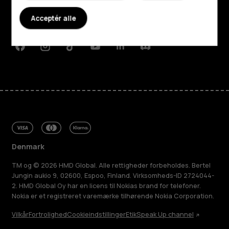
Planet and people
Acceptér alle
Support
Facebook
Instagram
Tiktok
Youtube
Linkedin
Discord
Denmark
TM og © 2026 HMD Global. Alle rettigheder forbeholdes. Bertel
Jungin aukio 9, 02600, Espoo, Finland. Virksomheds-ID 2724044-
2. HMD Global Oy har en licens til Nokias brand for telefoner.
Nokia er et registreret varemærke tilhørende Nokia Corporation.
Vilkår
Fortrolighed
Cookieindstillinger
Etik
Speak Up channel