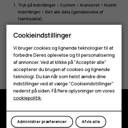
Tryk på
Indstillinger
>
System
>
Avanceret
>
Nulstil
indstillinger
>
Slet alle data (gendannelse af
fabriksdata)
.
Følg de instruktioner, der vises på din telefon.
Cookieindstillinger
Smartphones
Vi bruger cookies og lignende teknologier til at
forbedre Deres oplevelse og til personalisering
Feature-telefoner
af annoncer. Ved at klikke på "Acceptér alle"
Tilbehør
Synes du, dette var nyttigt?
accepterer du brugen af cookies og lignende
teknologi. Du kan når som helst ændre dine
HMD Terra M
Ja
Nej
indstillinger ved at vælge "Cookieindstillinger"
nederst på siden. Få flere oplysninger om vores
Tablets
cookiepolitik
.
Udforsk
Min konto
Om
Administrer præferencer
Afvis alle