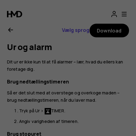
Brugervejledning
til
Vælg sprog
Download
Nokia
Ur og alarm
4.2
Dit ur er ikke kun til at få alarmer – lær, hvad du ellers kan
foretage dig.
Brug nedtællingstimeren
Så er det slut med at overstege og overkoge maden –
brug nedtællingstimeren, når du laver mad.
Tryk på
Ur
>
TIMER
.
Angiv varigheden af timeren.
Brug stopuret