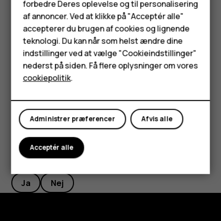
forbedre Deres oplevelse og til personalisering
Feature-telefoner
Varighed af udsættelse
og vælge den ønskede varighed.
af annoncer. Ved at klikke på "Acceptér alle"
Tilbehør
accepterer du brugen af cookies og lignende
Slå en alarm fra
teknologi. Du kan når som helst ændre dine
HMD Terra M
Når alarmen lyder, skal du stryge alarmen mod højre.
indstillinger ved at vælge "Cookieindstillinger"
nederst på siden. Få flere oplysninger om vores
Tablets
Slet en alarm
cookiepolitik
.
Tryk på
Ur
>
Alarm
. Vælg alarmen, og tryk på
Slet
.
access_alarm
delete
Min konto
Administrer præferencer
Afvis alle
Acceptér alle
Synes du, dette var nyttigt?
Ja
Nej