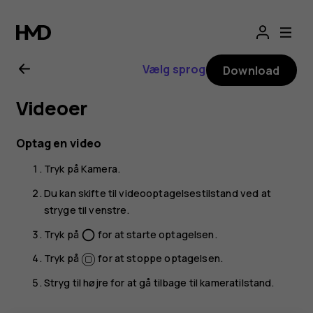
Brugervejledning
til
Vælg sprog
Download
Nokia
Videoer
4.2
Optag en video
Tryk på
Kamera
.
Du kan skifte til videooptagelsestilstand ved at
stryge til venstre.
Tryk på
for at starte optagelsen.
panorama_fish_eye
Tryk på
for at stoppe optagelsen.
Stryg til højre for at gå tilbage til kameratilstand.