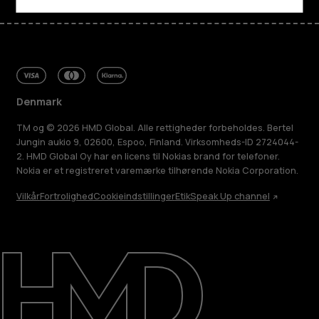
Denmark
TM og © 2026 HMD Global. Alle rettigheder forbeholdes. Bertel
Jungin aukio 9, 02600, Espoo, Finland. Virksomheds-ID 2724044-
2. HMD Global Oy har en licens til Nokias brand for telefoner.
Nokia er et registreret varemærke tilhørende Nokia Corporation.
Vilkår
Fortrolighed
Cookieindstillinger
Etik
Speak Up channel
Om
Reparer, genbrug, genanvend
Support
Denmark