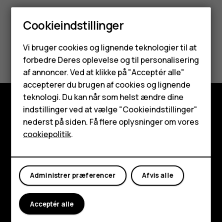
Cookieindstillinger
Smartphones
Vi bruger cookies og lignende teknologier til at
Synes du, dette var nyttigt?
forbedre Deres oplevelse og til personalisering
Feature-telefoner
af annoncer. Ved at klikke på "Acceptér alle"
Ja
Nej
Tilbehør
accepterer du brugen af cookies og lignende
teknologi. Du kan når som helst ændre dine
HMD Terra M
indstillinger ved at vælge "Cookieindstillinger"
Udforsk
nederst på siden. Få flere oplysninger om vores
Tablets
cookiepolitik
.
Om
Min konto
Planet and people
Administrer præferencer
Afvis alle
Support
Facebook
Instagram
Tiktok
Youtube
Linkedin
Discord
Acceptér alle