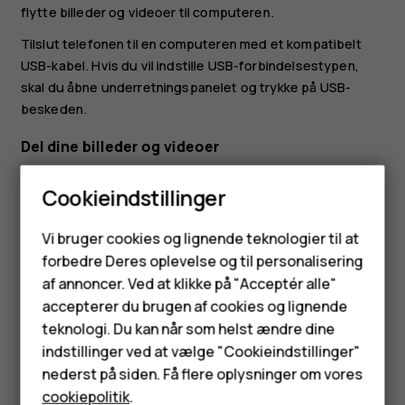
flytte billeder og videoer til computeren.
Tilslut telefonen til en computeren med et kompatibelt
USB-kabel. Hvis du vil indstille USB-forbindelsestypen,
skal du åbne underretningspanelet og trykke på USB-
beskeden.
Del dine billeder og videoer
Du kan dele dine billeder og videoer hurtigt og nemt, så
Cookieindstillinger
dine venner og din familie kan se dem.
Smartphones
Tryk på det billede, du vil dele i
Fotos
, og tryk på
.
share
Vi bruger cookies og lignende teknologier til at
forbedre Deres oplevelse og til personalisering
Vælg, hvordan du vil dele billedet eller videoen.
Feature-telefoner
af annoncer. Ved at klikke på "Acceptér alle"
Tilbehør
accepterer du brugen af cookies og lignende
teknologi. Du kan når som helst ændre dine
HMD Terra M
indstillinger ved at vælge "Cookieindstillinger"
nederst på siden. Få flere oplysninger om vores
Tablets
Synes du, dette var nyttigt?
cookiepolitik
.