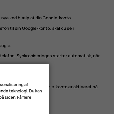
n nye ved hjælp af din Google-konto.
efon til din Google-konto, skal du se i
oogle
.
telefon. Synkroniseringen starter automatisk, når
e Android™-telefon
rsonalisering af
rhedskopiering til din Google-konto er aktiveret på
ende teknologi. Du kan
-Fi-adgangskoder.
å siden. Få flere
Sikkerhedskopi
.