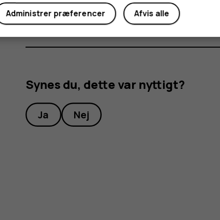
Indstil
Sikkerhedskopier til Google Drev
til
Til
.
Administrer præferencer
Afvis alle
Synes du, dette var nyttigt?
Ja
Nej