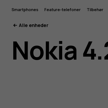
Brugerve
Smartphones
Feature-telefoner
Tilbehør
Min konto
Alle enheder
til
Nokia 4.
Nokia
4.2