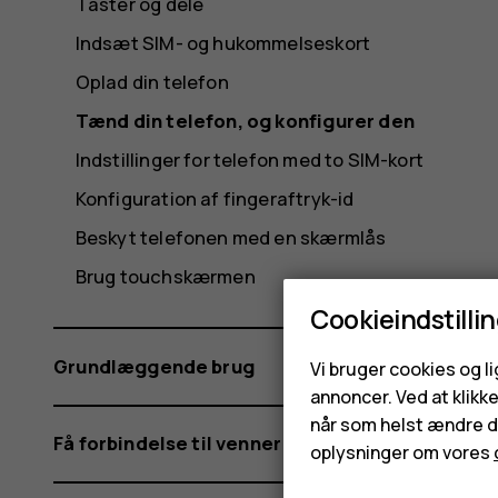
Taster og dele
Indsæt SIM- og hukommelseskort
Oplad din telefon
Tænd din telefon, og konfigurer den
Indstillinger for telefon med to SIM-kort
Konfiguration af fingeraftryk-id
Beskyt telefonen med en skærmlås
Brug touchskærmen
Cookieindstilli
Grundlæggende brug
Vi bruger cookies og l
annoncer. Ved at klikk
når som helst ændre di
Få forbindelse til venner og familie
oplysninger om vores