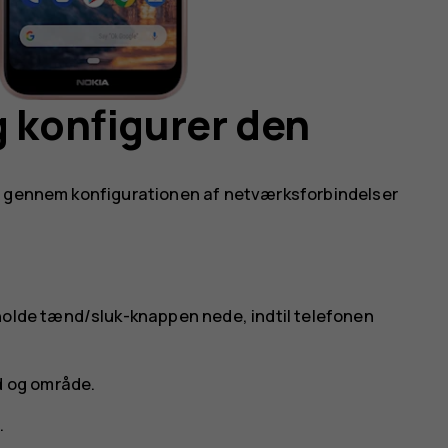
g konfigurer den
et gennem konfigurationen af netværksforbindelser
holde tænd/sluk-knappen nede, indtil telefonen
d og område.
.