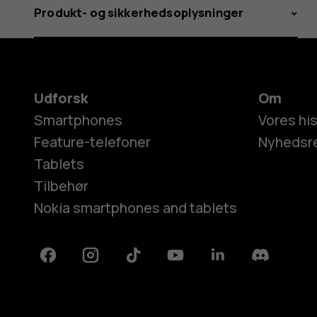
Produkt- og sikkerhedsoplysninger
Udforsk
Om
Smartphones
Vores his
Feature-telefoner
Nyhedsr
Tablets
Tilbehør
Nokia smartphones and tablets
Facebook
Instagram
Tiktok
Youtube
Linkedin
Discord