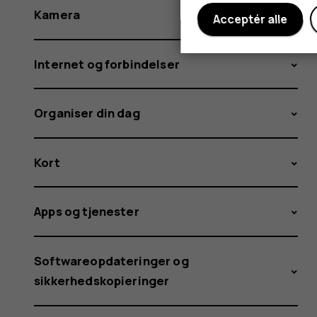
Kamera
Acceptér alle
Internet og forbindelser
Organiser din dag
Kort
Apps og tjenester
Softwareopdateringer og
sikkerhedskopieringer