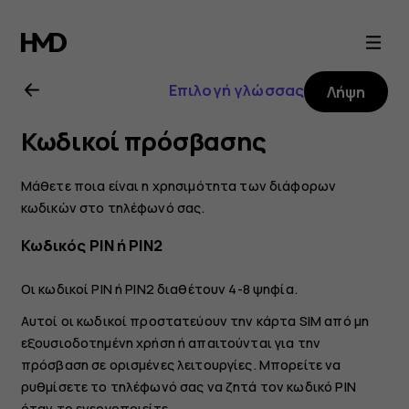
Οδηγίες
χρήσης
Επιλογή γλώσσας
Λήψη
Nokia
Κωδικοί πρόσβασης
X20
Μάθετε ποια είναι η χρησιμότητα των διάφορων
κωδικών στο τηλέφωνό σας.
Κωδικός PIN ή PIN2
Οι κωδικοί PIN ή PIN2 διαθέτουν 4-8 ψηφία.
Αυτοί οι κωδικοί προστατεύουν την κάρτα SIM από μη
εξουσιοδοτημένη χρήση ή απαιτούνται για την
πρόσβαση σε ορισμένες λειτουργίες. Μπορείτε να
ρυθμίσετε το τηλέφωνό σας να ζητά τον κωδικό PIN
όταν το ενεργοποιείτε.