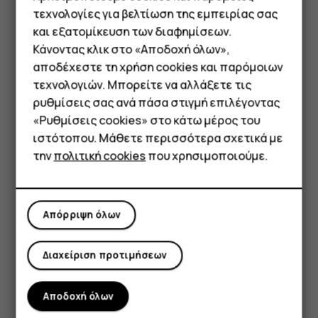
τεχνολογίες για βελτίωση της εμπειρίας σας
και εξατομίκευση των διαφημίσεων.
Κάνοντας κλικ στο «Αποδοχή όλων»,
Smartphone
αποδέχεστε τη χρήση cookies και παρόμοιων
τεχνολογιών. Μπορείτε να αλλάξετε τις
Τηλέφωνα απλής χρήσης
ρυθμίσεις σας ανά πάσα στιγμή επιλέγοντας
Για να ενεργοποιήσετε δυνατότητες, πατήστε τα
«Ρυθμίσεις cookies» στο κάτω μέρος του
Tablet
εικονίδια ταχείας ρύθμισης στον πίνακα ειδοποιήσεων.
ιστότοπου. Μάθετε περισσότερα σχετικά με
Για να δείτε περισσότερα εικονίδια, σύρετε το μενού
την
πολιτική cookies
που χρησιμοποιούμε.
προς τα κάτω.
Για να αλλάξετε τη διάταξη των εικονιδίων, πατήστε
mode_edit
, πατήστε παρατεταμένα ένα εικονίδιο και στη συνέχεια
Απόρριψη όλων
σύρετέ το σε νέα θέση.
Διαχείριση προτιμήσεων
Αποδοχή όλων