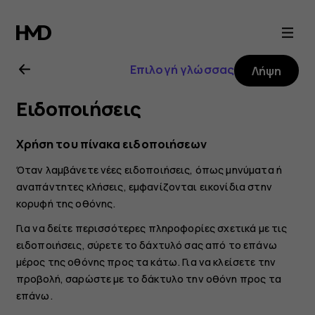
Οδηγίες
χρήσης
Επιλογή γλώσσας
Λήψη
Nokia
Ειδοποιήσεις
X20
Χρήση του πίνακα ειδοποιήσεων
Όταν λαμβάνετε νέες ειδοποιήσεις, όπως μηνύματα ή
αναπάντητες κλήσεις, εμφανίζονται εικονίδια στην
κορυφή της οθόνης.
Για να δείτε περισσότερες πληροφορίες σχετικά με τις
ειδοποιήσεις, σύρετε το δάχτυλό σας από το επάνω
μέρος της οθόνης προς τα κάτω. Για να κλείσετε την
προβολή, σαρώστε με το δάκτυλο την οθόνη προς τα
επάνω.