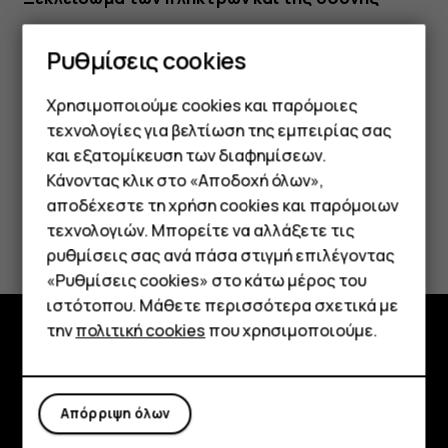
Πιέστε το πλήκτρο ενεργοποίησης και σαρώστε με το
Ρυθμίσεις cookies
δάκτυλο την οθόνη προς τα επάνω και στο πλάτος. Εάν
σας ζητηθεί, δώστε πρόσθετα διαπιστευτήρια.
Χρησιμοποιούμε cookies και παρόμοιες
τεχνολογίες για βελτίωση της εμπειρίας σας
και εξατομίκευση των διαφημίσεων.
Κάνοντας κλικ στο «Αποδοχή όλων»,
Smartphone
αποδέχεστε τη χρήση cookies και παρόμοιων
Το βρήκατε χρήσιμο;
τεχνολογιών. Μπορείτε να αλλάξετε τις
Τηλέφωνα απλής χρήσης
ρυθμίσεις σας ανά πάσα στιγμή επιλέγοντας
Ναι
Όχι
«Ρυθμίσεις cookies» στο κάτω μέρος του
Tablet
ιστότοπου. Μάθετε περισσότερα σχετικά με
την
πολιτική cookies
που χρησιμοποιούμε.
Εξερευνήστε
Πληροφορίες
Απόρριψη όλων