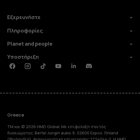
Εξερευνήστε
Πληροφορίες
Planet and people
Υποστήριξη
Facebook
Instagram
Tiktok
Youtube
Linkedin
Discord
Greece
TM και © 2026 HMD Global. Με επιφύλαξη παντός
δικαιώματος. Bertel Jungin aukio 9, 02600 Espoo, Finland
(Φινλανδία). Αναγνωριστικό επιχείρησης 2724044-2. Η HMD