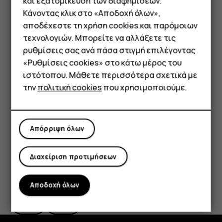
και εξατομίκευση των διαφημίσεων.
Πατήστε
Αποθήκευση
.
Κάνοντας κλικ στο «Αποδοχή όλων»,
Smartphone
Συμβουλή:
Για να επεξεργαστείτε ένα συμβάν,
αποδέχεστε τη χρήση cookies και παρόμοιων
πατήστε το συμβάν και
, και επεξεργαστείτε τις
mode_edit
τεχνολογιών. Μπορείτε να αλλάξετε τις
Τηλέφωνα απλής χρήσης
λεπτομέρειες.
ρυθμίσεις σας ανά πάσα στιγμή επιλέγοντας
«Ρυθμίσεις cookies» στο κάτω μέρος του
Tablet
Διαγραφή συνάντησης
ιστότοπου. Μάθετε περισσότερα σχετικά με
την
πολιτική cookies
που χρησιμοποιούμε.
Πατήστε στο συμβάν.
Πατήστε
>
Διαγραφή
.
more_vert
Απόρριψη όλων
Διαχείριση προτιμήσεων
Το βρήκατε χρήσιμο;
Αποδοχή όλων
Ναι
Όχι