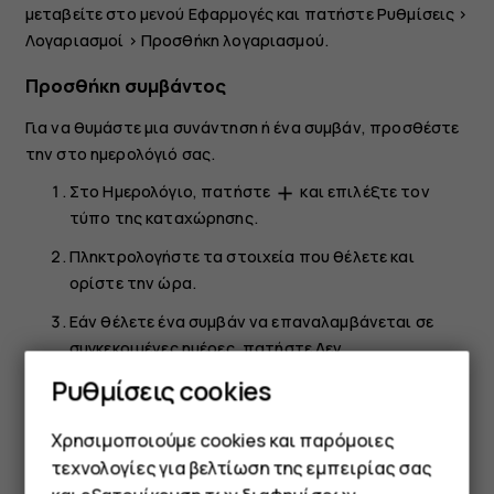
μεταβείτε στο μενού Εφαρμογές και πατήστε
Ρυθμίσεις
>
Λογαριασμοί
>
Προσθήκη λογαριασμού
.
Προσθήκη συμβάντος
Για να θυμάστε μια συνάντηση ή ένα συμβάν, προσθέστε
την στο ημερολόγιό σας.
Στο
Ημερολόγιο
, πατήστε
και επιλέξτε τον
add
τύπο της καταχώρησης.
Πληκτρολογήστε τα στοιχεία που θέλετε και
ορίστε την ώρα.
Εάν θέλετε ένα συμβάν να επαναλαμβάνεται σε
συγκεκριμένες ημέρες, πατήστε
Δεν
επαναλαμβάνεται
και επιλέξτε πόσο συχνά θα
Ρυθμίσεις cookies
πρέπει να επαναλαμβάνεται το συμβάν.
Χρησιμοποιούμε cookies και παρόμοιες
Για να ορίσετε μια υπενθύμιση, πατήστε
Προσθήκη
ειδοποίησης
, ορίστε την ώρα και πατήστε
Εντάξει
.
τεχνολογίες για βελτίωση της εμπειρίας σας