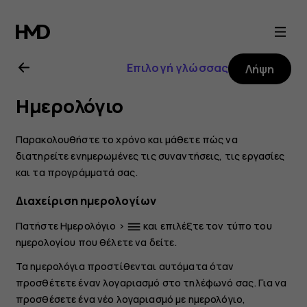
Οδηγίες
χρήσης
Επιλογή γλώσσας
Λήψη
Nokia
Ημερολόγιο
X20
Παρακολουθήστε το χρόνο και μάθετε πώς να
διατηρείτε ενημερωμένες τις συναντήσεις, τις εργασίες
και τα προγράμματά σας.
Διαχείριση ημερολογίων
Πατήστε
Ημερολόγιο
>
και επιλέξτε τον τύπο του
dehaze
ημερολογίου που θέλετε να δείτε.
Τα ημερολόγια προστίθενται αυτόματα όταν
προσθέτετε έναν λογαριασμό στο τηλέφωνό σας. Για να
προσθέσετε ένα νέο λογαριασμό με ημερολόγιο,