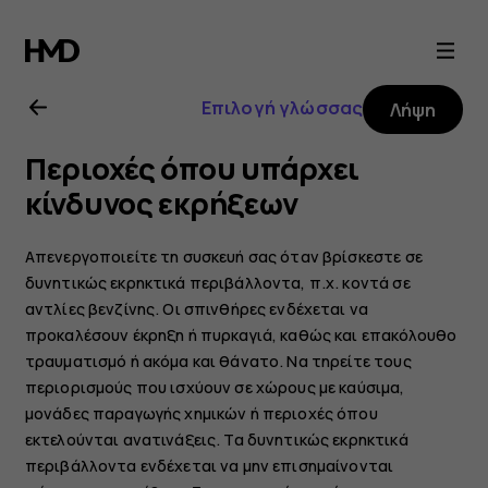
Οδηγίες
χρήσης
Επιλογή γλώσσας
Λήψη
Nokia
Περιοχές όπου υπάρχει
X20
κίνδυνος εκρήξεων
Απενεργοποιείτε τη συσκευή σας όταν βρίσκεστε σε
δυνητικώς εκρηκτικά περιβάλλοντα, π.χ. κοντά σε
αντλίες βενζίνης. Οι σπινθήρες ενδέχεται να
προκαλέσουν έκρηξη ή πυρκαγιά, καθώς και επακόλουθο
τραυματισμό ή ακόμα και θάνατο. Να τηρείτε τους
περιορισμούς που ισχύουν σε χώρους με καύσιμα,
μονάδες παραγωγής χημικών ή περιοχές όπου
εκτελούνται ανατινάξεις. Τα δυνητικώς εκρηκτικά
περιβάλλοντα ενδέχεται να μην επισημαίνονται