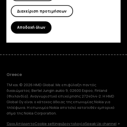
Planet and people
Διαχείριση προτιμήσεων
Υποστήριξη
Αποδοχή όλων
Facebook
Instagram
Tiktok
Youtube
Linkedin
Discord
Greece
TM και © 2026 HMD Global. Με επιφύλαξη παντός
δικαιώματος. Bertel Jungin aukio 9, 02600 Espoo, Finland
(Φινλανδία). Αναγνωριστικό επιχείρησης 2724044-2. Η HMD
Global Oy είναι ο κάτοχος άδειας της επωνυμίας Nokia για
τηλέφωνα. Η επωνυμία Nokia αποτελεί κατατεθέν εμπορικό
σήμα της Nokia Corporation.
Όροι
Απόρρητο
Cookie settings
Δεοντολογία
Speak Up channel