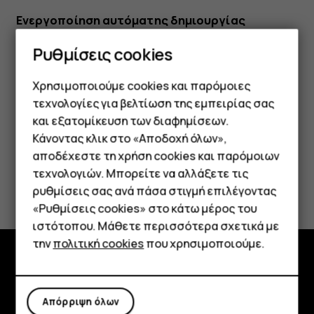
Ενεργοποίηση αυτόματης δημιουργίας
αντιγράφων ασφαλείας
Ρυθμίσεις cookies
Πατήστε
Ρυθμίσεις
>
Σύστημα
>
Αντίγραφα ασφαλείας
και θέστε τα αντίγραφα ασφαλείας σε ενεργοποίηση.
Χρησιμοποιούμε cookies και παρόμοιες
τεχνολογίες για βελτίωση της εμπειρίας σας
και εξατομίκευση των διαφημίσεων.
Κάνοντας κλικ στο «Αποδοχή όλων»,
Smartphone
αποδέχεστε τη χρήση cookies και παρόμοιων
τεχνολογιών. Μπορείτε να αλλάξετε τις
Το βρήκατε χρήσιμο;
Τηλέφωνα απλής χρήσης
ρυθμίσεις σας ανά πάσα στιγμή επιλέγοντας
«Ρυθμίσεις cookies» στο κάτω μέρος του
Tablet
Ναι
Όχι
ιστότοπου. Μάθετε περισσότερα σχετικά με
την
πολιτική cookies
που χρησιμοποιούμε.
Εξερευνήστε
Απόρριψη όλων
Πληροφορίες