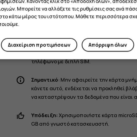
κάτω. Εάν έχετε τηλέφωνο με διπλή SIM, τ
αφημίσεων. Κάνοντας κλικ στο «Αποδοχή όλων», αποδέχεσ
και είτε μια δεύτερη SIM ή μια κάρτα μνήμη
ογιών. Μπορείτε να αλλάξετε τις ρυθμίσεις σας ανά πάσ
 στο κάτω μέρος του ιστότοπου. Μάθετε περισσότερα σχε
επαφής στραμμένες προς τα κάτω.
οιούμε.
Σύρετε τη θήκη και πάλι μέσα.
Συμβουλή:
Για να μάθετε εάν το τηλέφωνό
Διαχείριση προτιμήσεων
Απόρριψη όλων
δείτε την ετικέτα στο κουτί πωλήσεων. Εάν
τηλέφωνο με διπλή SIM.
Σημαντικό
: Μην αφαιρείτε την κάρτα μνή
κάνετε αυτό, ενδέχεται να προκληθεί βλά
να καταστρέψουν τα δεδομένα που είναι 
Υπόδειξη:
Χρησιμοποιήστε κάρτα microSD
GB από γνωστό κατασκευαστή.