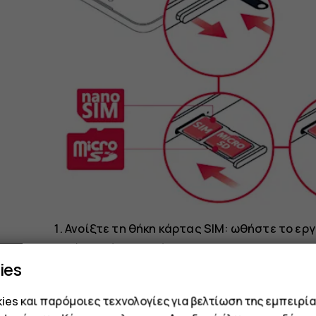
Ανοίξτε τη θήκη κάρτας SIM: ωθήστε το ερ
σύρετε έξω τη θήκη.
ies
Εάν έχετε τηλέφωνο με μονή SIM, τοποθετή
κάρτα μνήμης στην υποδοχή 2 στη θήκη με
es και παρόμοιες τεχνολογίες για βελτίωση της εμπειρία