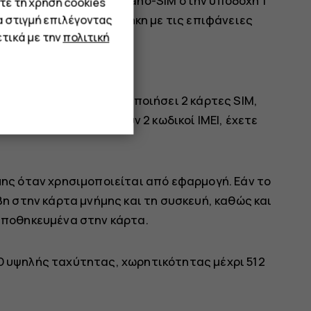
οποθετήστε μια κάρτα nano-SIM στην υποδοχή 1
τε τη χρήση cookies
ς στην υποδοχή 2 στη θήκη με τις επιφάνειες
α στιγμή επιλέγοντας
τικά με την
πολιτική
 σας μπορεί να χρησιμοποιήσει 2 κάρτες SIM,
 στην ετικέτα υπάρχουν 2 κωδικοί ΙΜΕΙ, έχετε
μης όταν χρησιμοποιείται από εφαρμογή. Εάν το
βη στην κάρτα μνήμης και τη συσκευή, καθώς και
αποθηκευμένα στην κάρτα.
 υψηλής ταχύτητας, χωρητικότητας μέχρι 512