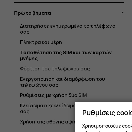
Πρώτα βήματα
Διατηρήστε ενημερωμένο το τηλέφωνό
σας
Πλήκτρα και μέρη
Τοποθέτηση της SIM και των καρτών
μνήμης
Φόρτιση του τηλεφώνου σας
Ενεργοποίηση και διαμόρφωση του
τηλεφώνου σας
Ρυθμίσεις με χρήση δύο SIM
Κλείδωμα ή ξεκλείδωμα του τηλεφώνου
Ρυθμίσεις cook
σας
Χρήση της οθόνης αφής
Χρησιμοποιούμε cooki