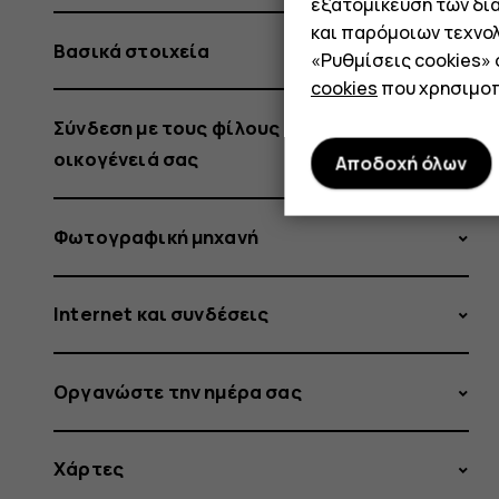
εξατομίκευση των δι
και παρόμοιων τεχνολ
Βασικά στοιχεία
«Ρυθμίσεις cookies»
cookies
που χρησιμοπ
Σύνδεση με τους φίλους και την
οικογένειά σας
Αποδοχή όλων
Φωτογραφική μηχανή
Internet και συνδέσεις
Οργανώστε την ημέρα σας
Χάρτες