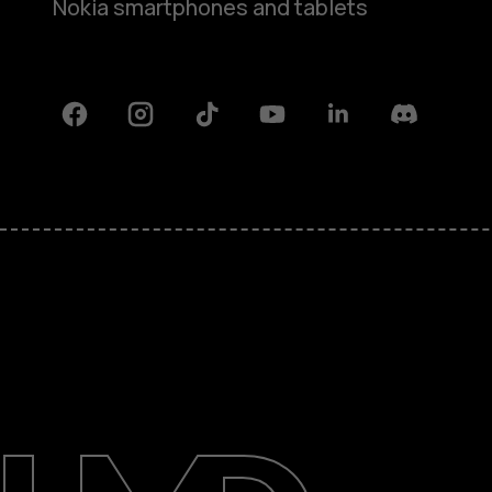
Nokia smartphones and tablets
Facebook
Instagram
Tiktok
Youtube
Linkedin
Discord
Πληροφορίες
Επισκευή, επαναχρησιμοποίηση,
ανακύκλωση
Υποστήριξη