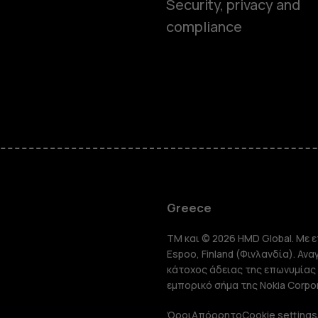
Security, privacy and
compliance
Smartphon
Greece
TM και © 2026 HMD Global. Με ε
Τηλέφωνα 
Espoo, Finland (Φινλανδία). Αν
κάτοχος άδειας της επωνυμίας 
εμπορικό σήμα της Nokia Corpor
Όροι
Απόρρητο
Cookie settings