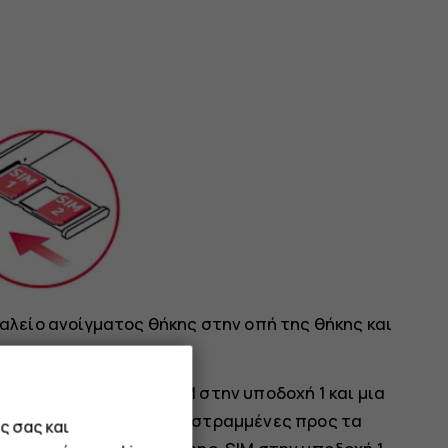
γαλείο ανοίγματος θήκης στην οπή της θήκης και
στε μια κάρτα nano-SIM στην υποδοχή 1 και μια
 τις επιφάνειες επαφής στραμμένες προς τα
ς σας και