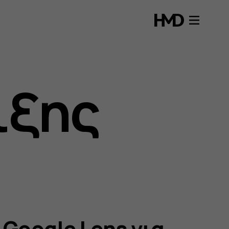
ιξης
Google Lens για