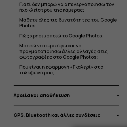
φωτογρα
Γιατί δεν μπορώ να απενεργοποιήσω τον
ήχο κλείστρου της κάμερας;
Μάθετε όλες τις δυνατότητες του Google
σας
Photos
Πώς χρησιμοποιώ το Google Photos;
Μπορώ να περικόψω και να
πραγματοποιήσω άλλες αλλαγές στις
φωτογραφίες στο Google Photos;
Πού είναι η εφαρμογή «Γκαλερί» στο
τηλέφωνό μου;
Αρχεία και αποθήκευση
GPS, Bluetooth και άλλες συνδέσεις