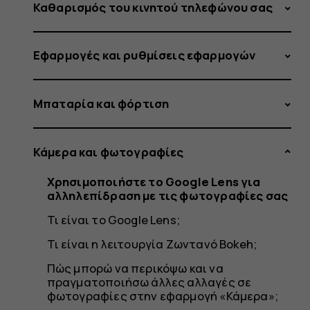
για
Καθαρισμός του κινητού τηλεφώνου σας
Εφαρμογές και ρυθμίσεις εφαρμογών
αλληλεπ
Μπαταρία και φόρτιση
με
Κάμερα και φωτογραφίες
Χρησιμοποιήστε το Google Lens για
αλληλεπίδραση με τις φωτογραφίες σας
τις
Τι είναι το Google Lens;
Τι είναι η λειτουργία Ζωντανό Bokeh;
Πώς μπορώ να περικόψω και να
πραγματοποιήσω άλλες αλλαγές σε
φωτογραφίες στην εφαρμογή «Κάμερα»;