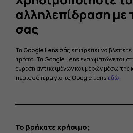
αλληλεπίδραση με 
σας
ίδραση
Το Google Lens σάς επιτρέπει να βλέπετε
τρόπο. Το Google Lens ενσωματώνεται στο
εύρεση αντικειμένων και μερών μέσω της 
περισσότερα για το Google Lens
εδώ
.
Το βρήκατε χρήσιμο;