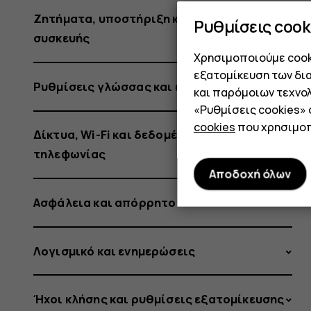
Ζητήματα, υποστήριξη και πληροφορίες
Ρυθμίσεις cook
συσκευής
Χρησιμοποιούμε cooki
εξατομίκευση των δι
Ρυθμίσεις γλώσσας και εισαγωγής
και παρόμοιων τεχνολ
«Ρυθμίσεις cookies»
cookies
που χρησιμοπ
Δίκτυα, Wi-Fi και δεδομένα κινητής
τηλεφωνίας
Αποδοχή όλων
Ασφάλεια και απόρρητο
Λογισμικό και ενημερώσεις
Ήχοι κλήσης και ρυθμίσεις εξατομίκευσης