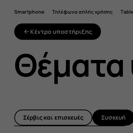
Πώς
Smartphone
Τηλέφωνα απλής χρήσης
Tabl
χρησιμο
Κέντρο υποστήριξης
Θέματα
τη
δυνατότ
Σέρβις και επισκευές
Συσκευή