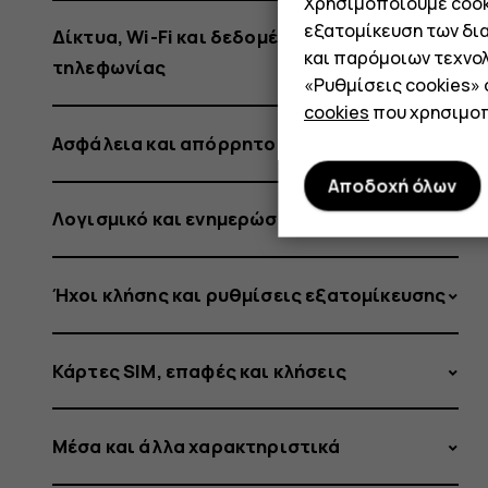
Χρησιμοποιούμε cooki
εξατομίκευση των δι
Δίκτυα, Wi-Fi και δεδομένα κινητής
και παρόμοιων τεχνολ
τηλεφωνίας
«Ρυθμίσεις cookies»
cookies
που χρησιμοπ
Ασφάλεια και απόρρητο
Αποδοχή όλων
Λογισμικό και ενημερώσεις
Ήχοι κλήσης και ρυθμίσεις εξατομίκευσης
Κάρτες SIM, επαφές και κλήσεις
Μέσα και άλλα χαρακτηριστικά