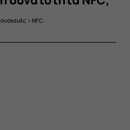
 συσκευές
>
NFC
.