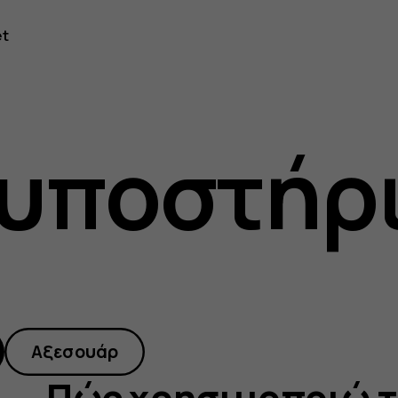
et
ποιώ
 υποστήρ
ητα
Αξεσουάρ
Πώς χρησιμοποιώ τ