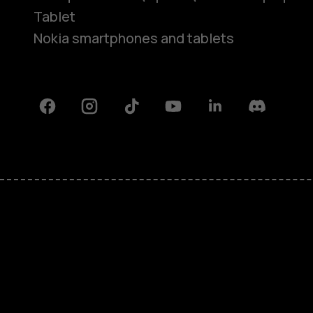
Tablet
Nokia smartphones and tablets
Facebook
Instagram
Tiktok
Youtube
Linkedin
Discord
Πληροφορίες
Επισκευή, επαναχρησιμοποίηση,
ανακύκλωση