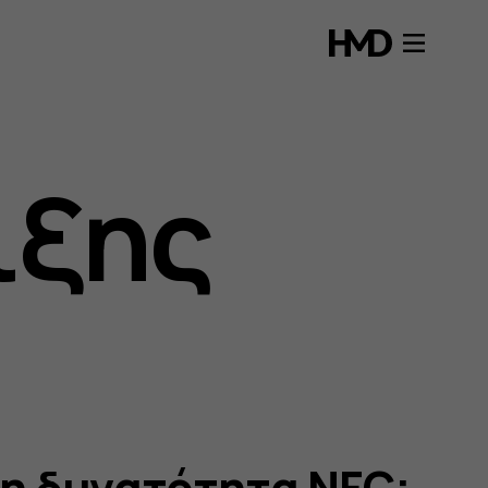
ιξης
η δυνατότητα NFC;