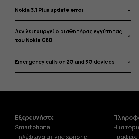
Nokia 3.1 Plus update error
Δεν λειτουργεί ο αισθητήρας εγγύτητας
του Nokia G60
Emergency calls on 2G and 3G devices
Εξερευνήστε
Πληροφ
Smartphone
Η ιστορί
Τηλέφωνα απλής χρήσης
Γραφείο