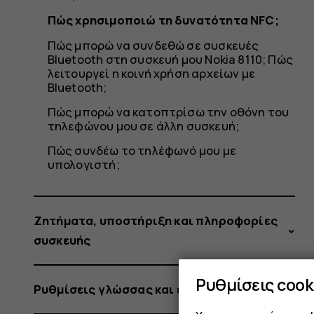
Πώς χρησιμοποιώ τη δυνατότητα NFC;
Πώς μπορώ να συνδεθώ σε συσκευές
Bluetooth στη συσκευή μου Nokia 8110; Πώς
λειτουργεί η κοινή χρήση αρχείων με
Bluetooth;
Πώς μπορώ να κατοπτρίσω την οθόνη του
τηλεφώνου μου σε άλλη συσκευή;
Πώς συνδέω το τηλέφωνό μου με
υπολογιστή;
Ζητήματα, υποστήριξη και πληροφορίες
συσκευής
Ρυθμίσεις cook
Ρυθμίσεις γλώσσας και εισαγωγής