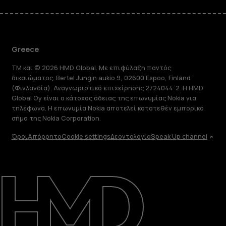
Greece
TM και © 2026 HMD Global. Με επιφύλαξη παντός
δικαιώματος. Bertel Jungin aukio 9, 02600 Espoo, Finland
(Φινλανδία). Αναγνωριστικό επιχείρησης 2724044-2. Η HMD
Global Oy είναι ο κάτοχος άδειας της επωνυμίας Nokia για
τηλέφωνα. Η επωνυμία Nokia αποτελεί κατατεθέν εμπορικό
σήμα της Nokia Corporation.
Όροι
Απόρρητο
Cookie settings
Δεοντολογία
Speak Up channel
Πληροφορίες
Επισκευή, επαναχρησιμοποίηση,