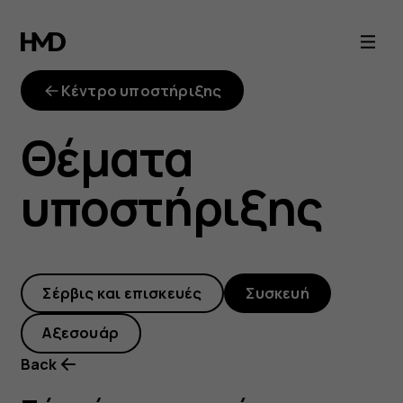
Πώς
κάνω
Κέντρο υποστήριξης
επανεκκίνηση
Θέματα
του
υποστήριξης
smartphone
μου
Σέρβις και επισκευές
Συσκευή
όταν
Αξεσουάρ
δεν
Back