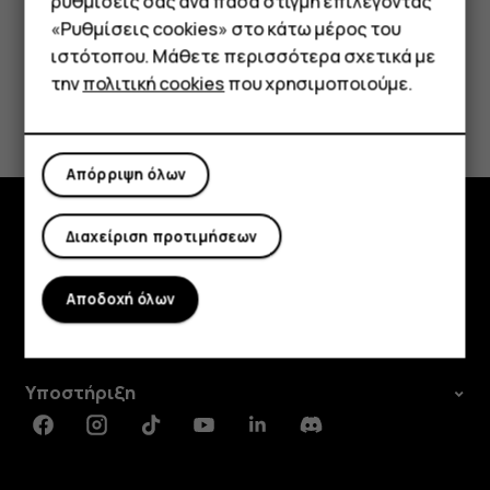
Τηλέφωνα απλής χρήσης
ρυθμίσεις σας ανά πάσα στιγμή επιλέγοντας
«Ρυθμίσεις cookies» στο κάτω μέρος του
Tablet
Το βρήκατε χρήσιμο;
ιστότοπου. Μάθετε περισσότερα σχετικά με
την
πολιτική cookies
που χρησιμοποιούμε.
Ναι
Όχι
Απόρριψη όλων
Διαχείριση προτιμήσεων
Εξερευνήστε
Πληροφορίες
Αποδοχή όλων
Planet and people
Υποστήριξη
Facebook
Instagram
Tiktok
Youtube
Linkedin
Discord