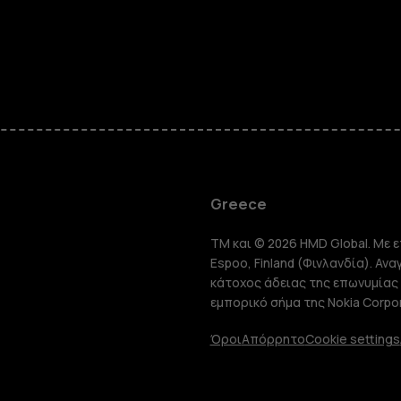
Smartphon
Greece
TM και © 2026 HMD Global. Με ε
Τηλέφωνα 
Espoo, Finland (Φινλανδία). Αν
κάτοχος άδειας της επωνυμίας 
εμπορικό σήμα της Nokia Corpor
Tablet
Όροι
Απόρρητο
Cookie settings