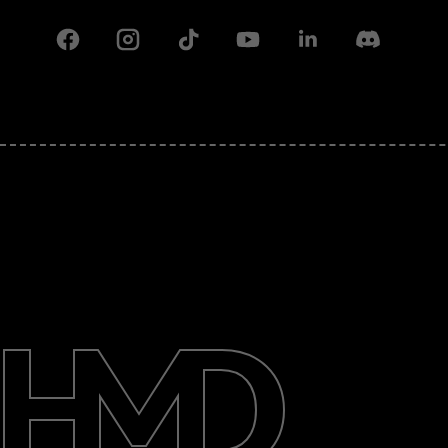
Facebook
Instagram
Tiktok
Youtube
Linkedin
Discord
Πληροφορίες
Επισκευή, επαναχρησιμοποίηση,
ανακύκλωση
Υποστήριξη
Greece