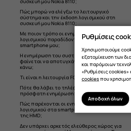
συσκευή μου Nokia 8110;
Πώς μπορώ να ελέγξω το λειτουργικό
σύστημα και την έκδοση λογισμικού στη
συσκευή μου Nokia 8110;
Με ποιον τρόπο οι ενημερώσεις
Ρυθμίσεις cook
λογισμικού παραδίδονται στο Nokia
smartphone μου;
Χρησιμοποιούμε cooki
Η ενημέρωση του συστήματος μέσω OTA
εξατομίκευση των δι
φαίνεται να αποτυγχάνει. Τι πρέπει να
και παρόμοιων τεχνολ
κάνω;
«Ρυθμίσεις cookies»
Τι είναι η λειτουργία FOTA;
cookies
που χρησιμοπ
Πότε θα λάβει το τηλέφωνό μου την πιο
πρόσφατη ενημέρωση ασφαλείας;
Αποδοχή όλων
Πώς παρέχονται οι ενημερώσεις
λογισμικού στα smartphone της Nokia και
της HMD;
Δεν υπάρχει αρκετός ελεύθερος χώρος για