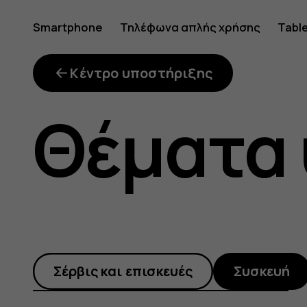
Γιατί
Smartphone
Τηλέφωνα απλής χρήσης
Tabl
έχει
Κέντρο υποστήριξης
Θέματα
αλλάξει
η
Σέρβις και επισκευές
Συσκευή