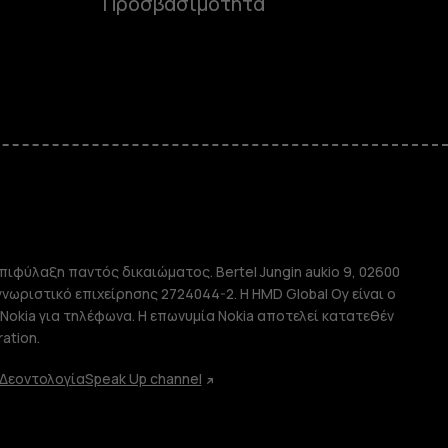
Προσβασιμότητα
e
πιφύλαξη παντός δικαιώματος. Bertel Jungin aukio 9, 02600
απλής χρήσης
αγνωριστικό επιχείρησης 2724044-2. Η HMD Global Oy είναι ο
Nokia για τηλέφωνα. Η επωνυμία Nokia αποτελεί κατατεθέν
ation.
Δεοντολογία
Speak Up channel